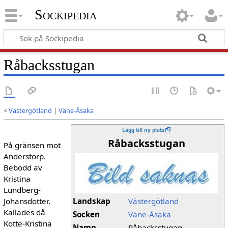
Sockipedia
Råbacksstugan
<
Västergötland
|
Väne-Åsaka
Lägg till ny plats
Råbacksstugan
På gränsen mot
Anderstorp.
Bebodd av
Kristina
Lundberg-
Johansdotter.
Landskap
Västergötland
Kallades då
Socken
Väne-Åsaka
Kotte-Kristina
Namn
Råbacksstugan