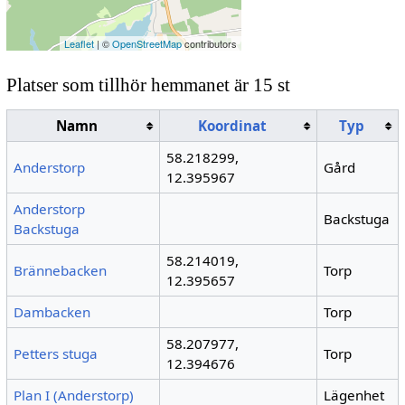
Leaflet
| ©
OpenStreetMap
contributors
Platser som tillhör hemmanet är 15 st
Namn
Koordinat
Typ
58.218299,
Anderstorp
Gård
12.395967
Anderstorp
Backstuga
Backstuga
58.214019,
Brännebacken
Torp
12.395657
Dambacken
Torp
58.207977,
Petters stuga
Torp
12.394676
Plan I (Anderstorp)
Lägenhet