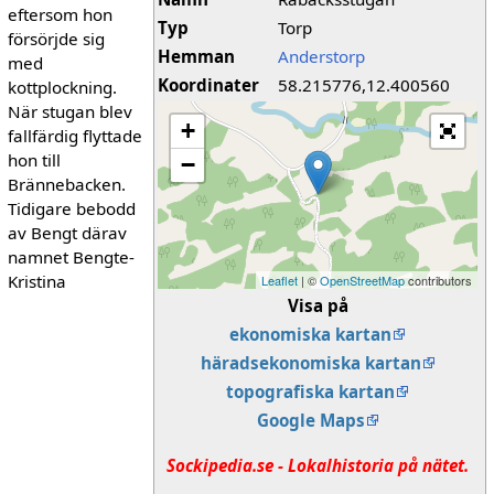
eftersom hon
Typ
Torp
försörjde sig
Hemman
Anderstorp
med
Koordinater
58.215776,12.400560
kottplockning.
När stugan blev
+
fallfärdig flyttade
hon till
−
Brännebacken.
Tidigare bebodd
av Bengt därav
namnet Bengte-
Kristina
Leaflet
| ©
OpenStreetMap
contributors
Visa på
ekonomiska kartan
häradsekonomiska kartan
topografiska kartan
Google Maps
Sockipedia.se - Lokalhistoria på nätet.