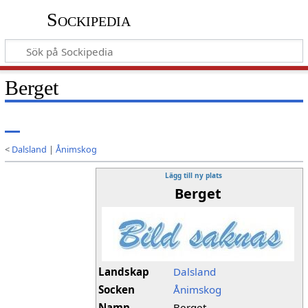
Sockipedia
Berget
<
Dalsland
|
Ånimskog
Lägg till ny plats
Berget
Landskap
Dalsland
Socken
Ånimskog
Namn
Berget