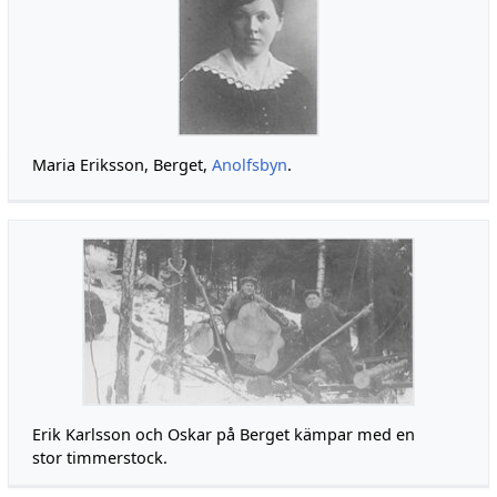
Maria Eriksson, Berget,
Anolfsbyn
.
Erik Karlsson och Oskar på Berget käm­par med en
stor tim­merstock.