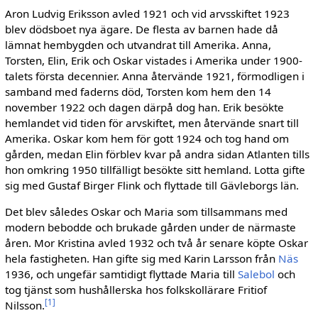
Aron Ludvig Eriksson avled 1921 och vid arvsskiftet 1923
blev dödsboet nya ägare. De flesta av barnen hade då
lämnat hembygden och utvandrat till Amerika. Anna,
Torsten, Elin, Erik och Oskar vistades i Amerika under 1900-
talets första decennier. Anna återvände 1921, förmodligen i
samband med faderns död, Torsten kom hem den 14
november 1922 och dagen därpå dog han. Erik besökte
hemlandet vid ti­den för arvskiftet, men återvände snart till
Ame­rika. Oskar kom hem för gott 1924 och tog hand om
gården, medan Elin förblev kvar på andra sidan Atlanten tills
hon omkring 1950 tillfälligt besökte sitt hemland. Lotta gifte
sig med Gustaf Birger Flink och flyttade till Gävleborgs län.
Det blev således Oskar och Maria som till­sammans med
modern bebodde och brukade gården under de närmaste
åren. Mor Kristina avled 1932 och två år senare köpte Oskar
hela fastigheten. Han gifte sig med Karin Larsson från
Näs
1936, och ungefär samtidigt flyttade Maria till
Salebol
och
tog tjänst som hushåller­ska hos folkskollärare Fritiof
[
1
]
Nilsson.