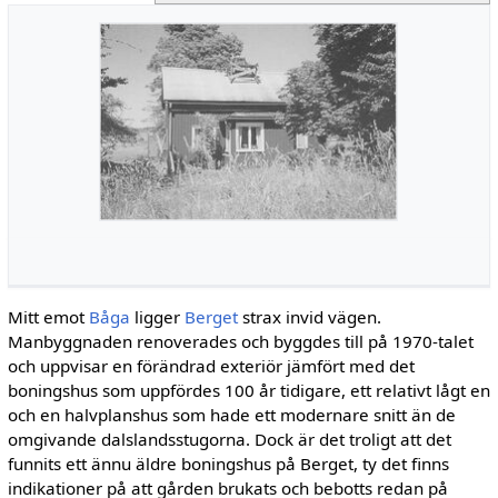
Mitt emot
Båga
ligger
Berget
strax invid vägen.
Manbyggnaden renoverades och byggdes till på 1970-talet
och uppvisar en förändrad exteriör jämfört med det
boningshus som uppfördes 100 år tidigare, ett relativt lågt en
och en halvplanshus som hade ett modernare snitt än de
omgi­vande dalslandsstugorna. Dock är det troligt att det
funnits ett ännu äldre boningshus på Ber­get, ty det finns
indikationer på att gården bru­kats och bebotts redan på