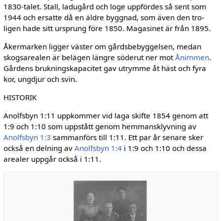
1830-talet. Stall, ladu­gård och loge uppfördes så sent som
1944 och ersatte då en äldre byggnad, som även den tro­
ligen hade sitt ursprung före 1850. Magasinet är från 1895.
Åkermarken ligger väster om gårdsbe­byggelsen, medan
skogsarealen är belägen längre söderut ner mot
Ånimmen
.
Gårdens brukningskapacitet gav utrymme åt häst och fyra
kor, ungdjur och svin.
HISTORIK
Anolfsbyn 1:11 uppkommer vid laga skifte 1854 genom att
1:9 och 1:10 som uppstått genom hemmansklyvning av
Anolfsbyn 1:3
samman­förs till 1:11. Ett par år senare sker
också en del­ning av
Anolfsbyn 1:4
i 1:9 och 1:10 och dessa
arealer uppgår också i 1:11.