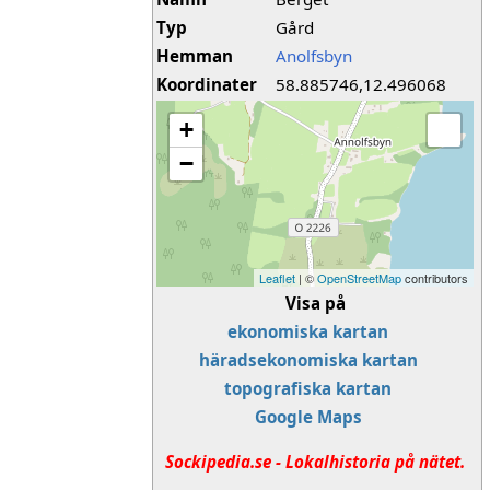
Typ
Gård
Hemman
Anolfsbyn
Koordinater
58.885746,12.496068
+
−
Leaflet
| ©
OpenStreetMap
contributors
Visa på
ekonomiska kartan
häradsekonomiska kartan
topografiska kartan
Google Maps
Sockipedia.se - Lokalhistoria på nätet.