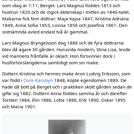
som idag är 1:11, Berget. Lars Magnus föddes 1813 och
hustrun 1820 och de ingick äktenskap i mitten av 1840-talet.
Makarna fick fem döttrar: Maja Kajsa 1847, Kristina Adriana
1849, Anna Sofia 1853, Lovisa 1856 och Josefina 1861. Den
sistnämnda avled endast två år gammal.
Lars Magnus Bryngelsson dog 1888 och de fyra döttrarna
blev då ägare till gården. Huru­vida modern, Stina Lisa, levde
vid mannens frånfälle är oklart. Hon försvinner dock i
husförhörslängderna samtidigt som sin make.
Dottern Kristina och hennes make Aron Lud­vig Eriksson, som
var född i
Övre Känsbyn
1848, köpte egendomen 1889. De
hade då bott på Berget och i praktiken skött gården sedan de
gifte sig 1882. Dottern Anna föddes samma år och därefter
Torsten 1884, Elin 1886, Lotta 1888, Erik 1890, Oskar 1895
och Maria 1901.