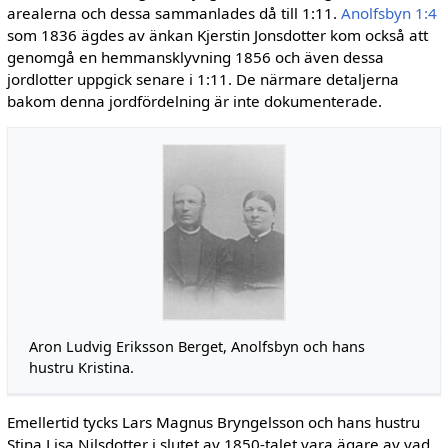
arealerna och dessa sammanlades då till 1:11.
Anolfsbyn 1:4
som 1836 ägdes av änkan Kjerstin Jonsdotter kom också att
ge­nomgå en hemmansklyvning 1856 och även dessa
jordlotter uppgick senare i 1:11. De när­mare detaljerna
bakom denna jordfördelning är inte dokumenterade.
Aron Ludvig Eriks­son Berget, Anolfsbyn och hans
hustru Kristina.
Emellertid tycks Lars Magnus Bryngelsson och hans hustru
Stina Lisa Nilsdotter i slutet av 1850-talet vara ägare av vad