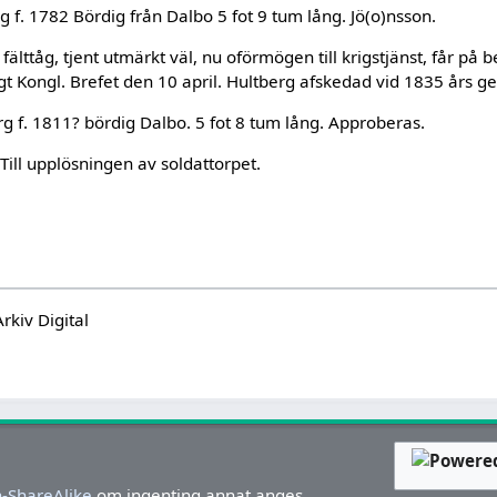
 f. 1782 Bördig från Dalbo 5 fot 9 tum lång. Jö(o)nsson.
fälttåg, tjent utmärkt väl, nu oförmögen till krigstjänst, får på
igt Kongl. Brefet den 10 april. Hultberg afskedad vid 1835 års g
g f. 1811? bördig Dalbo. 5 fot 8 tum lång. Approberas.
ill upplösningen av soldattorpet.
Arkiv Digital
-ShareAlike
om ingenting annat anges.