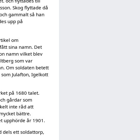
och flyttades till
asson. Skog flyttade då
 och gammalt så han
gdes upp på
rtikel om
fått sina namn. Det
on namn vilket blev
ultberg som var
mn. Om soldaten betett
som Julafton, Igelkott
ket på 1680 talet.
 och gårdar som
kelt inte råd att
 mycket bättre.
et upphörde år 1901.
 dels ett soldattorp,