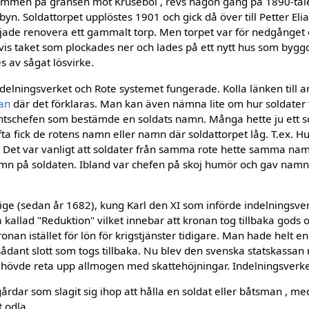
mmen på gränsen mot Krusebol , revs någon gång på 1890-talet. 
sbyn. Soldattorpet upplöstes 1901 och gick då över till Petter Eli
jade renovera ett gammalt torp. Men torpet var för nedgånget
gtvis taket som plockades ner och lades på ett nytt hus som byg
s av sågat lösvirke.
ndelningsverket och Rote systemet fungerade. Kolla länken till a
an
där det förklaras. Man kan även nämna lite om hur soldater 
tschefen som bestämde en soldats namn. Många hette ju ett s
ta fick de rotens namn eller namn där soldattorpet låg. T.ex. H
t. Det var vanligt att soldater från samma rote hette samma na
amn på soldaten. Ibland var chefen på skoj humör och gav namn 
ge (sedan år 1682), kung Karl den XI som införde indelningsver
 kallad "Reduktion" vilket innebar att kronan tog tillbaka gods
ronan istället för lön för krigstjänster tidigare. Man hade helt en
 sådant slott som togs tillbaka. Nu blev den svenska statskassan
hövde reta upp allmogen med skattehöjningar. Indelningsverk
gårdar som slagit sig ihop att hålla en soldat eller båtsman , med
t odla.