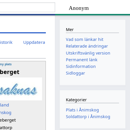
Anonym
Mer
Vad som länkar hit
istorik
Uppdatera
Relaterade ändringar
Utskriftsvänlig version
Permanent länk
 ny plats
Sidinformation
berget
Sidloggar
Kategorier
sland
Plats i Ånimskog
mskog
Soldattorp i Ånimskog
teberget
attorp