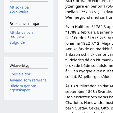
Bl.a Corpralen Hans Ersso
ytterligare en period 1756
Att söka på
Sockipedia
mellan 1757-1761). Skriva
Wennergrund med sin hust
Bruksanvisningar
Sven Hultberg *1782 3 apri
*1788 2 februari. Barnen J
Att skriva och
redigera
Olof Fredrik *1815 2/6, A
Stilguide
Johanna 1822 7/12, Maja L
Annika ärvde en markbit år1
Eriksson och fick därför v
tilldelades då en bit mark
brukade både soldatstomm
Wikiverktyg
år. Han byggde även huset 
Specialsidor
soldat. Fågelberget såldes 
Använd som referens
År 1870 tillträdde soldat 
Bläddra genom
egenskaper
september 1848 i Svanskog
Danielsdotter och deras b
Charlotta. Hans andra hus
barn Gustav, Oskar, Otto, J