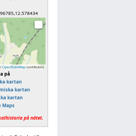
896785,12.578434
 ©
OpenStreetMap
contributors
sa på
ka kartan
miska kartan
ska kartan
e Maps
kalhistoria på nätet.