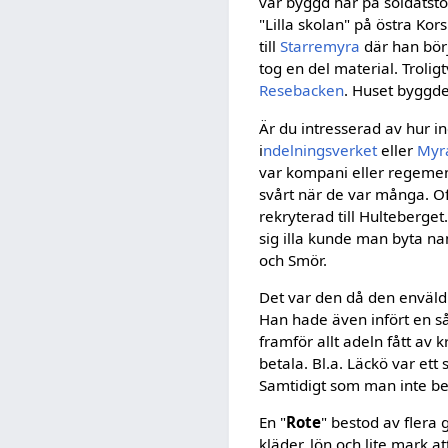
var byggd här på soldatsto
"Lilla skolan" på östra Kor
till
Starremyra
där han bör
tog en del material. Troli
Resebacken
. Huset byggde
Är du intresserad av hur i
i
ndelningsverket
eller
Myr
var kompani eller regemen
svårt när de var många. Of
rekryterad till Hulteberge
sig illa kunde man byta n
och Smör.
Det var den då den enväldi
Han hade även infört en så
framför allt adeln fått av k
betala. Bl.a. Läckö var ett
Samtidigt som man inte be
En "
Rote
" bestod av flera 
kläder, lön och lite mark at