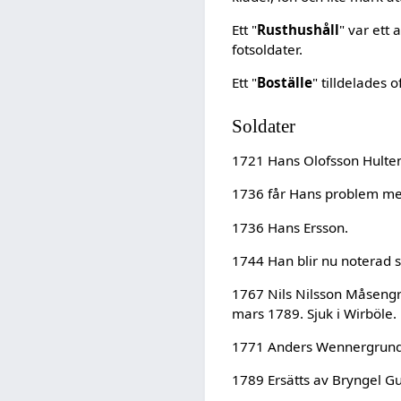
Ett "
Rusthushåll
" var ett 
fotsoldater.
Ett "
Boställe
" tilldelades 
Soldater
1721 Hans Olofsson Hulte
1736 får Hans problem med
1736 Hans Ersson.
1744 Han blir nu noterad
1767 Nils Nilsson Måsengr
mars 1789. Sjuk i Wirböle.
1771 Anders Wennergrund 
1789 Ersätts av Bryngel G