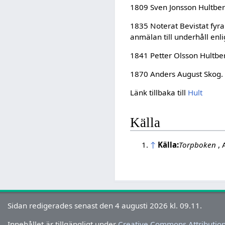
1809 Sven Jonsson Hultberg
1835 Noterat Bevistat fyra 
anmälan till underhåll enl
1841 Petter Olsson Hultber
1870 Anders August Skog. T
Länk tillbaka till
Hult
Källa
↑
Källa:
Torpboken
, 
Sidan redigerades senast den 4 augusti 2026 kl. 09.11.
Innehållet är tillgängligt under
Creative Commons Attribution