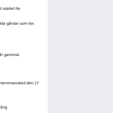
 istället för
alda gårdar som lön.
 år gammal.
 interimsavsked den 27
lång