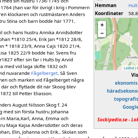
n med sin hustru 1736-1745 och
Hemman
Hult
-1764 (han var för övrigt i krig i Pommern
Koordinater
58.
ren klockaren och rustmästaren Anders
ru Stina och barn bodde här 1771.
+
l och hans hustru Annika Arvidsdotter
−
ohan *1810 25/4, Erik Jan *1812 28/8,
ron * 1818 23/9, Anna Cajs 1820 21/4,
isa 1825 22/9 bodde här. Svens fru
827 efter sin far i Hults by Arvid
ara med vid laga skifte 1832 och
Leaflet
|
 vid nuvarande
Fågelberget
. Så Sven
Vi
en och marken vid Fågelberget några
ekonomis
där och flyttade dit när Skoog blev
häradsekono
1872 till Petter Eliasson.
topografi
Anders August Nilsson Skog f. 24
Googl
 med sin första hustru Johanna
arn Maria,Karl, Anna, Emma och
Sockipedia.se - Lo
tru Maja Kajsa Andersdotter och deras
ohan, Elin, Johanna och Erik.. Skolan som