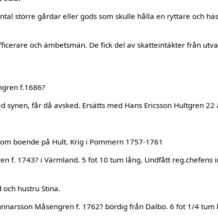
antal större gårdar eller gods som skulle hålla en ryttare och häst
officerare och ämbetsmän. De fick del av skatteintäkter från utv
ngren f.1686?
 synen, får då avsked. Ersätts med Hans Ericsson Hultgren 22
 som boende på Hult. Krig i Pommern 1757-1761
en f. 1743? i Värmland. 5 fot 10 tum lång. Undfått reg.chefens
och hustru Stina.
unnarsson Måsengren f. 1762? bördig från Dalbo. 6 fot 1/4 tum 