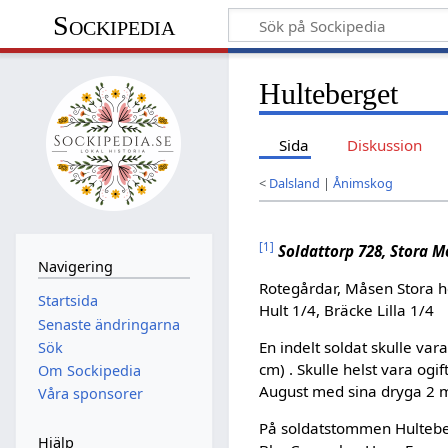
Sockipedia
Hulteberget
Sida
Diskussion
<
Dalsland
|
Ånimskog
[
1
]
Soldattorp 728, Stora M
Navigering
Rotegårdar, Måsen Stora h
Startsida
Hult 1/4, Bräcke Lilla 1/4
Senaste ändringarna
En indelt soldat skulle var
Sök
cm) . Skulle helst vara ogif
Om Sockipedia
August med sina dryga 2 m
Våra sponsorer
På soldatstommen Hultebe
Hjälp