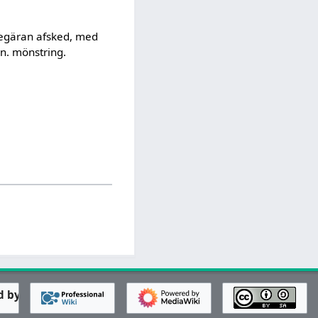
 begäran afsked, med
en. mönstring.