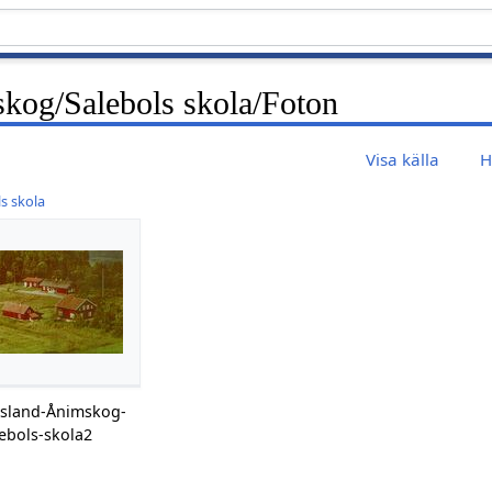
kog/Salebols skola/Foton
Visa källa
H
s skola
lsland-Ånimskog-
ebols-skola2