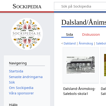
Sockipedia
Dalsland/Ånims
Sida
Diskussion
<
Dalsland
|
Ånimskog
|
Salebol
Navigering
Startsida
Senaste ändringarna
Sök
Om Sockipedia
Dalsland-Ånimskog-
Da
Våra sponsorer
Salebols-skola1
Sal
Hjälp