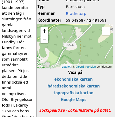
(1901-1997)
Typ
Backstuga
kunde berätta
att den låg i
Hemman
Bräcketorp
sluttningen från
Koordinater
59.049687,12.491061
gamla
landsvägen vid
+
Nilsbyn ner mot
−
Lundby. Där
fanns förr en
gammal syren
som sannolikt
utmärkte
Leaflet
| ©
OpenStreetMap
contributors
platsen. På just
Visa på
detta område
ekonomiska kartan
finns också ett
häradsekonomiska kartan
antal
topografiska kartan
odlingsrösen.
Olof Bryngelsson
Google Maps
född i Laxarby
Sockipedia.se - Lokalhistoria på nätet.
1760 och hans
jämnåriga hustru