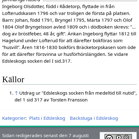
Ingeborg Olsdotter, född i Rådetorp, flyttade in från
Lofterudskasen 1796 och var troligen de första på platsen.
Barn: Johan, född 1791, Bryngel 1795, Märta 1797 och Olof
1804 Olof Bryngelsson avled 1809 och i dödboken skrevs: ”...
dog av bröstfeber, 48 år, gift”. Änkan Ingeborg flyttar 1812 till
Hagelund under Lofterud för att därefter bokföras som
”husvill”. Åren 1816-1830 bokförs Bräcketorpskasen som öde
för att därefter försvinna ur husförhörslängden. Se vidare
Edsleskogs socken del I sid.317.
Källor
↑
Utdrag ur "Edsleskogs socken från medeltid till nutid",
del 1 sid 317 av Torsten Fransson
Kategorier
:
Plats i Edsleskog
Backstuga i Edsleskog
Sidan redigerades senast den 7 augusti