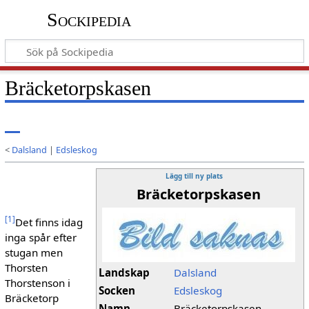
Sockipedia
Bräcketorpskasen
<
Dalsland
|
Edsleskog
Lägg till ny plats
Bräcketorpskasen
[
1
]
Det finns idag
inga spår efter
stugan men
Thorsten
Landskap
Dalsland
Thorstenson i
Socken
Edsleskog
Bräcketorp
Namn
Bräcketorpskasen