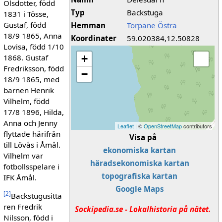
Olsdotter, född
Typ
Backstuga
1831 i Tösse,
Gustaf, född
Hemman
Torpane Östra
18/9 1865, Anna
Koordinater
59.020384,12.50828
Lovisa, född 1/10
1868. Gustaf
+
Fredriksson, född
−
18/9 1865, med
barnen Henrik
Vilhelm, född
17/8 1896, Hilda,
Anna och Jenny
Leaflet
| ©
OpenStreetMap
contributors
flyttade härifrån
Visa på
till Lövås i Åmål.
ekonomiska kartan
Vilhelm var
häradsekonomiska kartan
fotbollsspelare i
topografiska kartan
IFK Åmål.
Google Maps
[
2
]
Backstugusitta
ren Fredrik
Sockipedia.se - Lokalhistoria på nätet.
Nilsson, född i