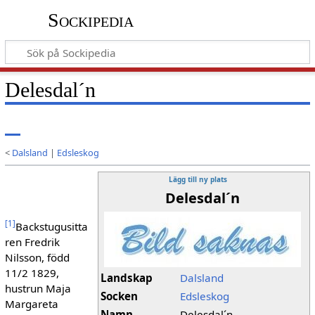
Sockipedia
Delesdal´n
<
Dalsland
|
Edsleskog
Lägg till ny plats
Delesdal´n
[
1
]
Backstugusitta
ren Fredrik
Nilsson, född
11/2 1829,
Landskap
Dalsland
hustrun Maja
Socken
Edsleskog
Margareta
Namn
Delesdal´n