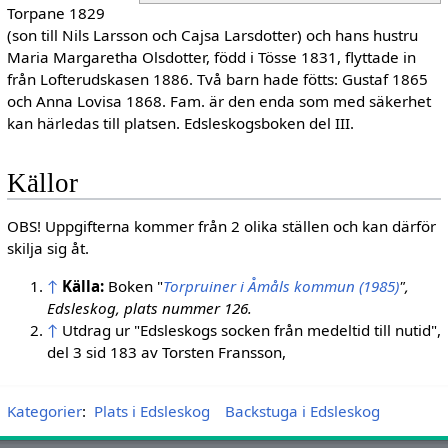
Torpane 1829
(son till Nils Larsson och Cajsa Larsdotter) och hans hustru
Maria Margaretha Olsdotter, född i Tösse 1831, flyttade in
från Lofterudskasen 1886. Två barn hade fötts: Gustaf 1865
och Anna Lovisa 1868. Fam. är den enda som med säkerhet
kan härledas till platsen. Edsleskogsboken del III.
Källor
OBS! Uppgifterna kommer från 2 olika ställen och kan därför
skilja sig åt.
↑
Källa:
Boken "
Torpruiner i Åmåls kommun (1985)
",
Edsleskog, plats nummer 126.
↑
Utdrag ur "Edsleskogs socken från medeltid till nutid",
del 3 sid 183 av Torsten Fransson,
Kategorier
:
Plats i Edsleskog
Backstuga i Edsleskog