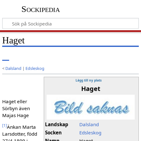
Sockipedia
Haget
<
Dalsland
|
Edsleskog
Lägg till ny plats
Haget
Haget eller
Sörbyn även
Majas Hage
Landskap
Dalsland
[
1
]
Änkan Marta
Socken
Edsleskog
Larsdotter, född
27/4 1809 i
Namn
Haget