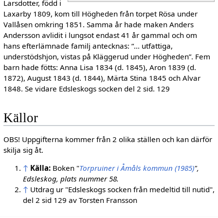
Larsdotter, född i
Laxarby 1809, kom till Högheden från torpet Rösa under
Vallåsen omkring 1851. Samma år hade maken Anders
Andersson avlidit i lungsot endast 41 år gammal och om
hans efterlämnade familj antecknas: “... utfattiga,
understödshjon, vistas på Kläggerud under Högheden”. Fem
barn hade fötts: Anna Lisa 1834 (d. 1845), Aron 1839 (d.
1872), August 1843 (d. 1844), Märta Stina 1845 och Alvar
1848. Se vidare Edsleskogs socken del 2 sid. 129
Källor
OBS! Uppgifterna kommer från 2 olika ställen och kan därför
skilja sig åt.
↑
Källa:
Boken "
Torpruiner i Åmåls kommun (1985)
",
Edsleskog, plats nummer 58.
↑
Utdrag ur "Edsleskogs socken från medeltid till nutid",
del 2 sid 129 av Torsten Fransson