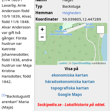
Laxarby, Arne
Typ
Backstuga
Andersson född
Hemman
Högheden
10/9 1839, Alvar,
Koordinater
59.039805,12.447289
född 11/6 1848.
Alvar Andersson
+
var gift två
−
gånger. Första
hustrun var
Katrinte
Johannesdotter,
född 1838, andra
Leaflet
| ©
OpenStreetMap
contributors
hustrun var Maja
Visa på
Kristina
ekonomiska kartan
Hansdotter, född
1842.
häradsekonomiska kartan
topografiska kartan
Google Maps
[
2
]
”Backstugusitt
arenkan” Maria
Sockipedia.se - Lokalhistoria på nätet.
(Maja)