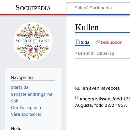
Sockipedia
Kullen
Sida
Diskussion
<
Dalsland
|
Edsleskog
Navigering
Startsida
Kullen även Ravebota
Senaste ändringarna
[
1
]
Anders Nilsson, född 17/
Sök
Augusta, född 28/2 1857.
Om Sockipedia
Våra sponsorer
Hjälp