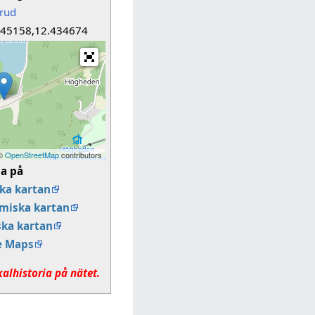
erud
045158,12.434674
 ©
OpenStreetMap
contributors
sa på
ka kartan
miska kartan
ska kartan
e Maps
kalhistoria på nätet.