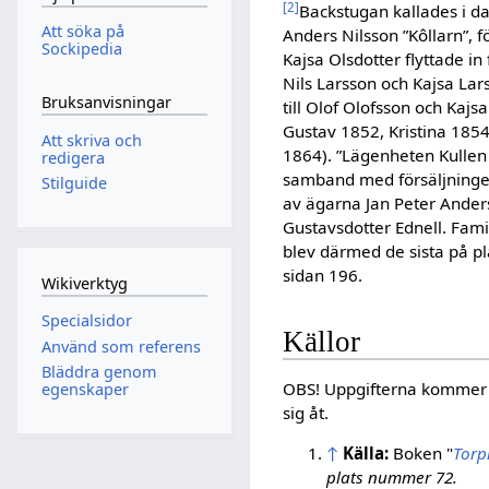
[
2
]
Backstugan kallades i da
Att söka på
Anders Nilsson ”Kôllarn”, 
Sockipedia
Kajsa Olsdotter flyttade in
Nils Larsson och Kajsa La
Bruksanvisningar
till Olof Olofsson och Kajs
Gustav 1852, Kristina 185
Att skriva och
1864). ”Lägenheten Kullen
redigera
samband med försäljninge
Stilguide
av ägarna Jan Peter Ander
Gustavsdotter Ednell. Famil
blev därmed de sista på pl
sidan 196.
Wikiverktyg
Specialsidor
Källor
Använd som referens
Bläddra genom
OBS! Uppgifterna kommer fr
egenskaper
sig åt.
↑
Källa:
Boken "
Torp
plats nummer 72.