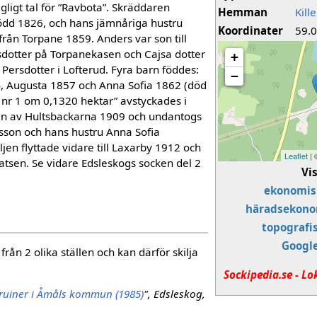
gligt tal för ”Ravbota”. Skräddaren
Hemman
Kill
född 1826, och hans jämnåriga hustru
Koordinater
59.
 från Torpane 1859. Anders var son till
rsdotter på Torpanekasen och Cajsa dotter
+
a Persdotter i Lofterud. Fyra barn föddes:
−
4, Augusta 1857 och Anna Sofia 1862 (död
 nr 1 om 0,1320 hektar” avstyckades i
n av Hultsbackarna 1909 och undantogs
sson och hans hustru Anna Sofia
jen flyttade vidare till Laxarby 1912 och
Leaflet
|
atsen. Se vidare Edsleskogs socken del 2
Vi
ekonomis
häradsekono
topografi
Googl
ån 2 olika ställen och kan därför skilja
Sockipedia.se - Lo
ruiner i Åmåls kommun (1985)
", Edsleskog,