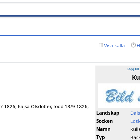
Visa källa
H
Lägg till
Ku
7 1826, Kajsa Olsdotter, född 13/9 1826,
Landskap
Dal
Socken
Eds
Namn
Kull
Typ
Bac