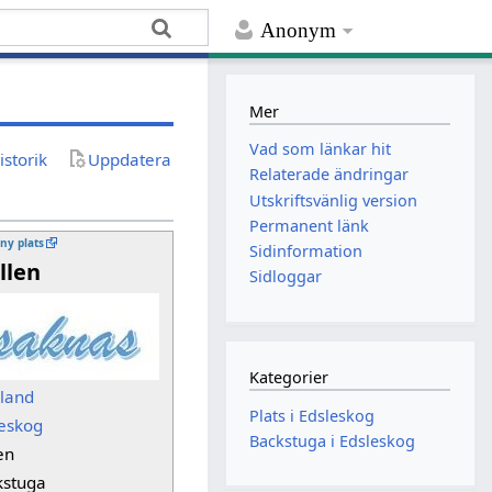
Anonym
Mer
Vad som länkar hit
istorik
Uppdatera
Relaterade ändringar
Utskriftsvänlig version
Permanent länk
 ny plats
Sidinformation
llen
Sidloggar
Kategorier
sland
Plats i Edsleskog
leskog
Backstuga i Edsleskog
en
kstuga