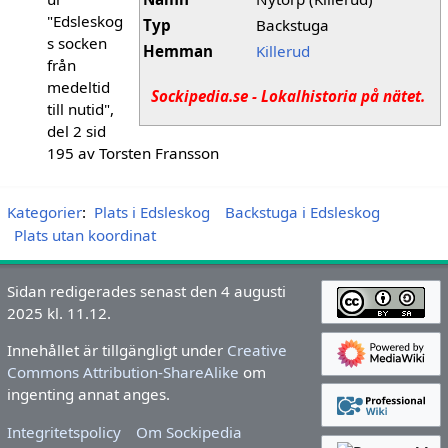
"Edsleskog
Typ
Backstuga
s socken
Hemman
Killerud
från
medeltid
Sockipedia.se - Lokalhistoria på nätet.
till nutid",
del 2 sid
195 av Torsten Fransson
Kategorier
:
Plats i Edsleskog
Backstuga i Edsleskog
Plats utan koordinat
Sidan redigerades senast den 4 augusti
2025 kl. 11.12.
Innehållet är tillgängligt under
Creative
Commons Attribution-ShareAlike
om
ingenting annat anges.
Integritetspolicy
Om Sockipedia