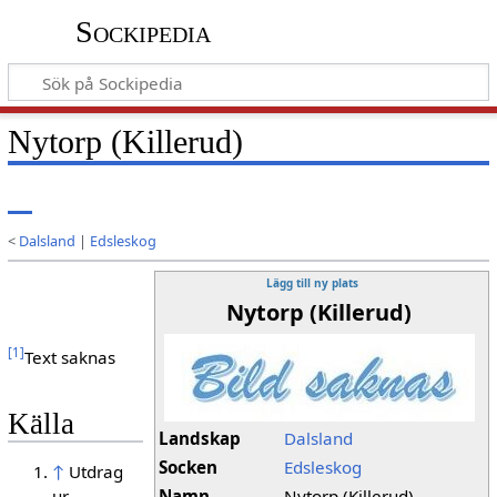
Sockipedia
Nytorp (Killerud)
<
Dalsland
|
Edsleskog
Lägg till ny plats
Nytorp (Killerud)
[
1
]
Text saknas
Källa
Landskap
Dalsland
Socken
Edsleskog
↑
Utdrag
Namn
Nytorp (Killerud)
ur