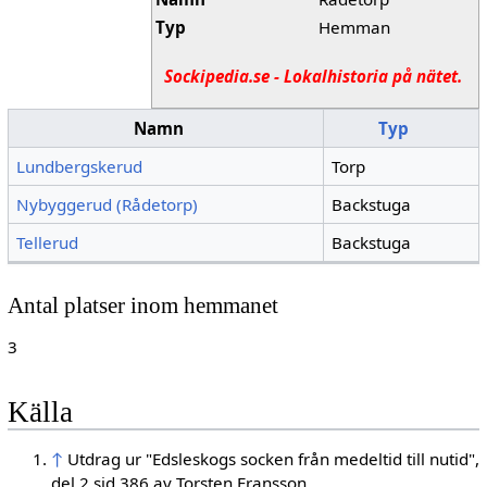
Typ
Hemman
Sockipedia.se - Lokalhistoria på nätet.
Namn
Typ
Lundbergskerud
Torp
Nybyggerud (Rådetorp)
Backstuga
Tellerud
Backstuga
Antal platser inom hemmanet
3
Källa
↑
Utdrag ur "Edsleskogs socken från medeltid till nutid",
del 2 sid 386 av Torsten Fransson.