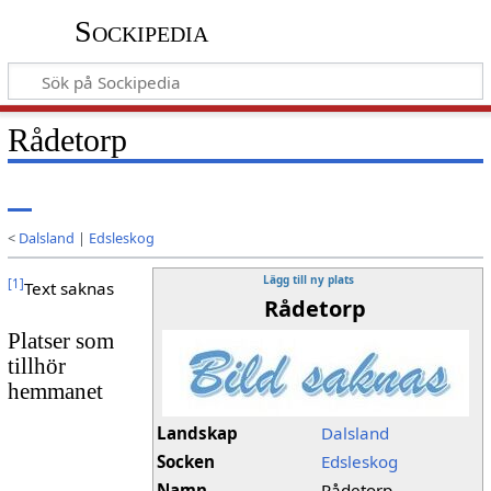
Sockipedia
Rådetorp
<
Dalsland
|
Edsleskog
Lägg till ny plats
[
1
]
Text saknas
Rådetorp
Platser som
tillhör
hemmanet
Landskap
Dalsland
Socken
Edsleskog
Namn
Rådetorp