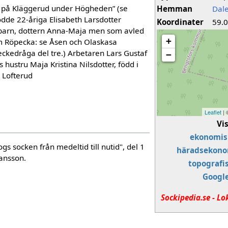
n, på Kläggerud under Högheden” (se
Hemman
Dal
ödde 22-åriga Elisabeth Larsdotter
Koordinater
59.
a barn, dottern Anna-Maja men som avled
+
m Röpecka: se Åsen och Olaskasa
ckedråga del tre.) Arbetaren Lars Gustaf
−
hustru Maja Kristina Nilsdotter, född i
n Lofterud
Leaflet
|
Vi
ekonomis
gs socken från medeltid till nutid", del 1
häradsekono
ransson.
topografi
Googl
Sockipedia.se - Lo