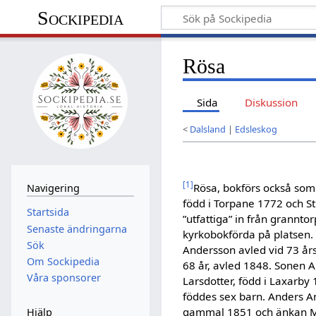
Sockipedia
Rösa
Sida
Diskussion
<
Dalsland
|
Edsleskog
[
1
]
Rösa, bokförs också som
Navigering
född i Torpane 1772 och Sti
Startsida
”utfattiga” in från grannt
Senaste ändringarna
kyrkobokförda på platsen. 
Sök
Andersson avled vid 73 års
Om Sockipedia
68 år, avled 1848. Sonen 
Våra sponsorer
Larsdotter, född i Laxarby 
föddes sex barn. Anders A
gammal 1851 och änkan M
Hjälp