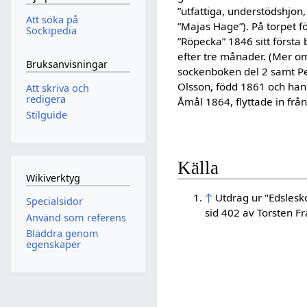
”utfattiga, understödshjo
Att söka på
”Majas Hage”). På torpet f
Sockipedia
”Röpecka” 1846 sitt först
efter tre månader. (Mer o
Bruksanvisningar
sockenboken del 2 samt Pe
Olsson, född 1861 och hans 
Att skriva och
redigera
Åmål 1864, flyttade in frå
Stilguide
Källa
Wikiverktyg
↑
Utdrag ur "Edslesko
Specialsidor
sid 402 av Torsten F
Använd som referens
Bläddra genom
egenskaper