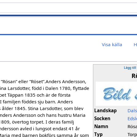
Visa källa
H
Lägg till
R
 ”Rösan” eller ”Röset”.Anders Andersson,
na Larsdotter, född i Dalen 1780, flyttade
orpet Täppan 1835 och är de första
I familjen föddes sju barn. Anders
 ålder 1845. Stina Larsdotter, som blev
Landskap
Dal
Anders Andersson och hans hustru Maria
Socken
Eds
1809, övertog torpet. I deras familj
Namn
Rös
ndersson avled i lungsot endast 41 år
Typ
Tor
aria med barnen bokförs samma år som