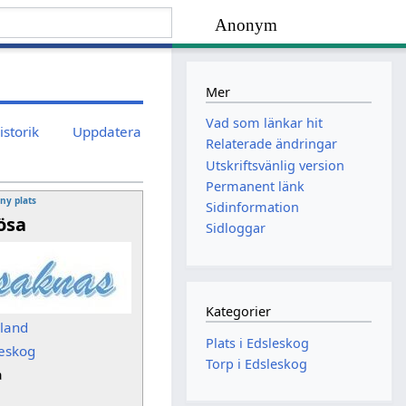
Anonym
Mer
Vad som länkar hit
istorik
Uppdatera
Relaterade ändringar
Utskriftsvänlig version
Permanent länk
 ny plats
Sidinformation
ösa
Sidloggar
Kategorier
sland
Plats i Edsleskog
leskog
Torp i Edsleskog
a
p