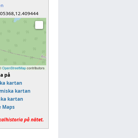
en
005368,12.409444
 ©
OpenStreetMap
contributors
sa på
ka kartan
miska kartan
ska kartan
e Maps
kalhistoria på nätet.