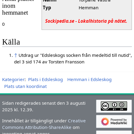
inom
Typ
Hemman
hemmanet
Sockipedia.se - Lokalhistoria på nätet.
0
Källa
↑
Utdrag ur "Edsleskogs socken från medeltid till nutid",
del 3 sid 174 av Torsten Fransson
Kategorier
:
Plats i Edsleskog
Hemman i Edsleskog
Plats utan koordinat
Sidan redigerades senast den 3 augusti
2025 kl. 12.39.
Innehållet är tillgängligt under
Creative
Commons Attribution-ShareAlike
om
ingenting annat anges.