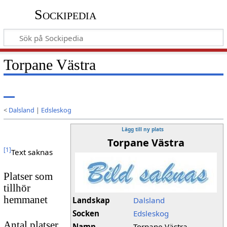
Sockipedia
Torpane Västra
<
Dalsland
|
Edsleskog
Lägg till ny plats
Torpane Västra
[
1
]
Text saknas
Platser som
tillhör
hemmanet
Landskap
Dalsland
Socken
Edsleskog
Antal platser
Namn
Torpane Västra