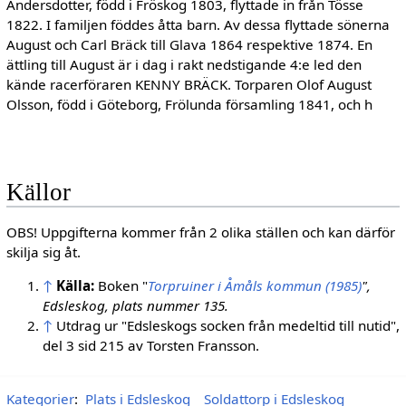
Andersdotter, född i Fröskog 1803, flyttade in från Tösse
1822. I familjen föddes åtta barn. Av dessa flyttade sönerna
August och Carl Bräck till Glava 1864 respektive 1874. En
ättling till August är i dag i rakt nedstigande 4:e led den
kände racerföraren KENNY BRÄCK. Torparen Olof August
Olsson, född i Göteborg, Frölunda församling 1841, och h
Källor
OBS! Uppgifterna kommer från 2 olika ställen och kan därför
skilja sig åt.
↑
Källa:
Boken "
Torpruiner i Åmåls kommun (1985)
",
Edsleskog, plats nummer 135.
↑
Utdrag ur "Edsleskogs socken från medeltid till nutid",
del 3 sid 215 av Torsten Fransson.
Kategorier
:
Plats i Edsleskog
Soldattorp i Edsleskog