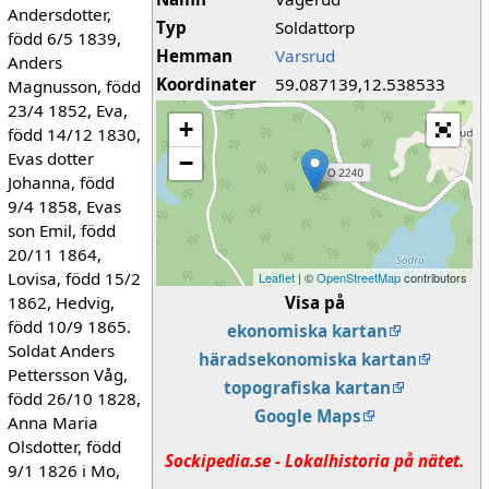
Andersdotter,
Typ
Soldattorp
född 6/5 1839,
Hemman
Varsrud
Anders
Koordinater
59.087139,12.538533
Magnusson, född
23/4 1852, Eva,
+
född 14/12 1830,
Evas dotter
−
Johanna, född
9/4 1858, Evas
son Emil, född
20/11 1864,
Lovisa, född 15/2
Leaflet
| ©
OpenStreetMap
contributors
1862, Hedvig,
Visa på
född 10/9 1865.
ekonomiska kartan
Soldat Anders
häradsekonomiska kartan
Pettersson Våg,
topografiska kartan
född 26/10 1828,
Google Maps
Anna Maria
Olsdotter, född
Sockipedia.se - Lokalhistoria på nätet.
9/1 1826 i Mo,