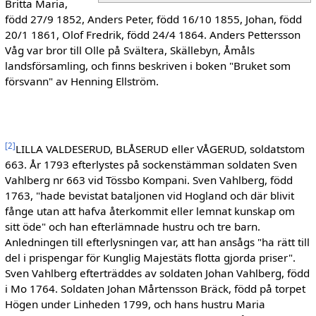
Britta Maria,
född 27/9 1852, Anders Peter, född 16/10 1855, Johan, född
20/1 1861, Olof Fredrik, född 24/4 1864. Anders Pettersson
Våg var bror till Olle på Svältera, Skällebyn, Åmåls
landsförsamling, och finns beskriven i boken "Bruket som
försvann" av Henning Ellström.
[
2
]
LILLA VALDESERUD, BLÅSERUD eller VÅGERUD, soldatstom
663. År 1793 efterlystes på sockenstämman soldaten Sven
Vahlberg nr 663 vid Tössbo Kompani. Sven Vahlberg, född
1763, "hade bevistat bataljonen vid Hogland och där blivit
fånge utan att hafva återkommit eller lemnat kunskap om
sitt öde" och han efterlämnade hustru och tre barn.
Anledningen till efterlysningen var, att han ansågs "ha rätt till
del i prispengar för Kunglig Majestäts flotta gjorda priser".
Sven Vahlberg efterträddes av soldaten Johan Vahlberg, född
i Mo 1764. Soldaten Johan Mårtensson Bräck, född på torpet
Högen under Linheden 1799, och hans hustru Maria