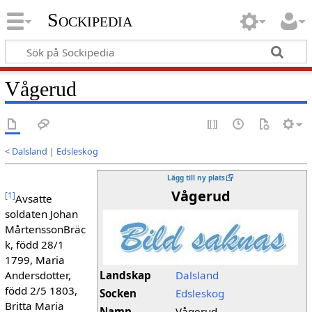
Sockipedia
Vågerud
<
Dalsland
|
Edsleskog
Lägg till ny plats
Vågerud
[
1
]
Avsatte
soldaten Johan
MårtenssonBräc
k, född 28/1
1799, Maria
Andersdotter,
Landskap
Dalsland
född 2/5 1803,
Socken
Edsleskog
Britta Maria
Namn
Vågerud