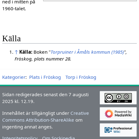
ned i mitten på
1960-talet.
Källa
↑
Källa:
Boken "
Torpruiner i Åmåls kommun (1985)
",
Fröskog, plats nummer 28.
Kategorier
:
Plats i Fröskog
Torp i Fröskog
Sidan redigerades senast den 7 augusti
2025 kl. 12.19.
Innehållet är tillgängligt under
Creative
Commons Attribution-ShareAlike
om
ingenting annat anges.
Integritetspolicy
Om Sockipedia