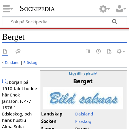
Sockipedia
Berget
<
Dalsland
|
Fröskog
Lägg till ny plats
Berget
[
1
]
I början på
1910-talet bodde
här Enok
Jansson, F. 4/7
1876 1
Edsleskog, och
Landskap
Dalsland
hans hustru
Socken
Fröskog
Alma Sofia
Namn
Berget