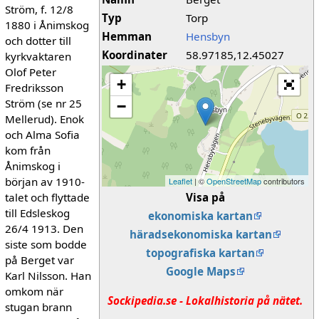
Ström, f. 12/8
Typ
Torp
1880 i Ånimskog
Hemman
Hensbyn
och dotter till
Koordinater
58.97185,12.45027
kyrkvaktaren
Olof Peter
+
Fredriksson
Ström (se nr 25
−
Mellerud). Enok
och Alma Sofia
kom från
Ånimskog i
början av 1910-
Leaflet
| ©
OpenStreetMap
contributors
talet och flyttade
Visa på
till Edsleskog
ekonomiska kartan
26/4 1913. Den
häradsekonomiska kartan
siste som bodde
topografiska kartan
på Berget var
Google Maps
Karl Nilsson. Han
omkom när
Sockipedia.se - Lokalhistoria på nätet.
stugan brann