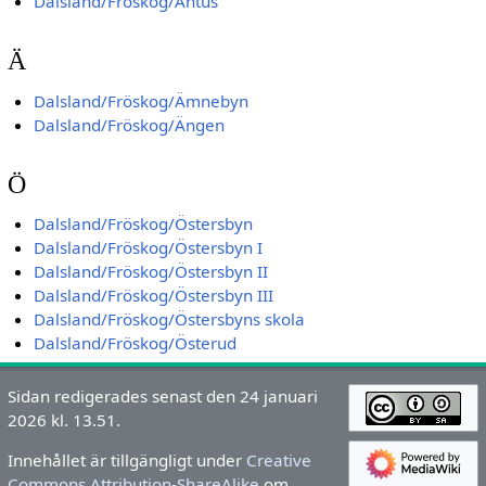
Dalsland/Fröskog/Åntus
Ä
Dalsland/Fröskog/Ämnebyn
Dalsland/Fröskog/Ängen
Ö
Dalsland/Fröskog/Östersbyn
Dalsland/Fröskog/Östersbyn I
Dalsland/Fröskog/Östersbyn II
Dalsland/Fröskog/Östersbyn III
Dalsland/Fröskog/Östersbyns skola
Dalsland/Fröskog/Österud
Sidan redigerades senast den 24 januari
2026 kl. 13.51.
Innehållet är tillgängligt under
Creative
Commons Attribution-ShareAlike
om