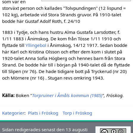
som var en
storväxt person och kallades "Tolvpundingen" (12 lispund =
102 kg), arbetade vid Stora Strands gruvor. På 1910-talet
bodde här Gustaf Adolf Roth, f. 24/10
1883 i Tydje, och hans hustru Alma Gustafa Larsdotter, f.
1/11 1883 i Ånimskog. De kom från Tösse 1/11 1910 och
flyttade till
Yllingebol
i Ånimskog, 14/12 1917. Sedan bodde
här Karl och Kristina Olsson och efter dem kom i slutet på
1920-talet Anna Sofia Högberg och hennes barn från Stora
Strand. De bodde här till i början på 1940-talet då de flyttade
till Slipen (nr 76). De hade tidigare bott på Tryckerud (nr 20)
och Mörnere (nr 16) . Stugan revs omkring 1943.
Källa:
Boken "
Torpruiner i Åmåls kommun (1985)
", Fröskog.
Kategorier
:
Plats i Fröskog
Torp i Fröskog
Sidan redigerades senast den 13 augusti