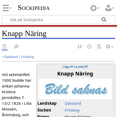
Sockipedia
Knapp Näring
<
Dalsland
|
Fröskog
Lägg till ny plats
Knapp Näring
Vid sekelskiftet
1900 bodde här
änkan Johanna
Kristina
Jansdotter, f.
13/2 1826 i Lilla
Landskap
Dalsland
Mossen,
Socken
Fröskog
Ånimskog, och
Namn
Knapp Näring