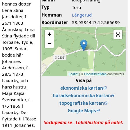
hennes dotter
Typ
Torp
Lena Stina
Hemman
Långerud
Jansdotter, f.
Koordinater
58.9584447,12.566689
26/1 1863 i
Ånimskog. Lena
+
Stina flyttade till
Torpane, Tydje,
−
1905. Sedan
bodde här
Johannes
Andersson, f.
28/3 1873 i
Leaflet
| ©
OpenStreetMap
contributors
Laxarby, och
Visa på
hans hustru
ekonomiska kartan
Maja Kajsa
häradsekonomiska kartan
Svensdotter, f.
topografiska kartan
1/6 1869 i
Google Maps
Laxarby. De
flyttade till Tösse
Sockipedia.se - Lokalhistoria på nätet.
1911. Johannes,