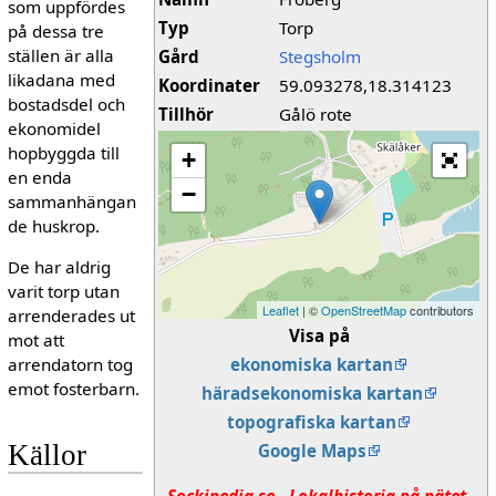
som uppfördes
Typ
Torp
på dessa tre
ställen är alla
Gård
Stegsholm
likadana med
Koordinater
59.093278,18.314123
bostadsdel och
Tillhör
Gålö rote
ekonomidel
hopbyggda till
+
en enda
−
sammanhängan
de huskrop.
De har aldrig
varit torp utan
Leaflet
| ©
OpenStreetMap
contributors
arrenderades ut
Visa på
mot att
arrendatorn tog
ekonomiska kartan
emot fosterbarn.
häradsekonomiska kartan
topografiska kartan
Källor
Google Maps