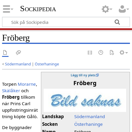
Sockipedia
Fröberg
<
Södermanland
|
Österhaninge
Lägg till ny plats
Fröberg
Torpen
Morarne
,
Skälåker
och
Fröberg
tillkom
när Prins Carl
uppfostringsinrät
tning köpte Gålö.
Landskap
Södermanland
Socken
Österhaninge
De byggnader
Namn
Fröberg