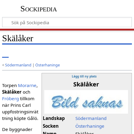
Sockipedia
Skälåker
<
Södermanland
|
Österhaninge
Lägg till ny plats
Skälåker
Torpen
Morarne
,
Skälåker
och
Fröberg
tillkom
när Prins Carl
uppfostringsinrät
tning köpte Gålö.
Landskap
Södermanland
Socken
Österhaninge
De byggnader
Namn
Skälåker