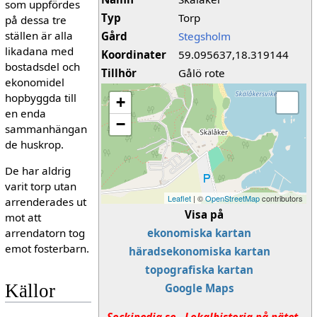
som uppfördes
Typ
Torp
på dessa tre
ställen är alla
Gård
Stegsholm
likadana med
Koordinater
59.095637,18.319144
bostadsdel och
Tillhör
Gålö rote
ekonomidel
hopbyggda till
+
en enda
−
sammanhängan
de huskrop.
De har aldrig
varit torp utan
Leaflet
| ©
OpenStreetMap
contributors
arrenderades ut
Visa på
mot att
arrendatorn tog
ekonomiska kartan
emot fosterbarn.
häradsekonomiska kartan
topografiska kartan
Källor
Google Maps