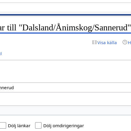
ar till "Dalsland/Ånimskog/Sannerud
Visa källa
H
d
Dölj länkar
Dölj omdirigeringar