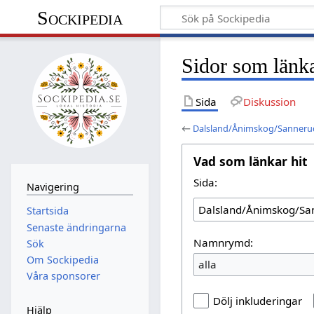
Sockipedia
Sidor som länk
Sida
Diskussion
←
Dalsland/Ånimskog/Sanneru
Vad som länkar hit
Sida:
Navigering
Startsida
Senaste ändringarna
Namnrymd:
Sök
Om Sockipedia
alla
Våra sponsorer
Dölj inkluderingar
Hjälp