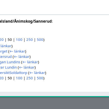
alsland/Ånimskog/Sannerud
:
20
|
50
|
100
|
250
|
500
)
länkar
)
rget
(
← länkar
)
tersrud
(
← länkar
)
gan Lundins
(
← länkar
)
ar Lundin
(
← länkar
)
rsiktSoldattorp
(
← länkar
)
20
|
50
|
100
|
250
|
500
)