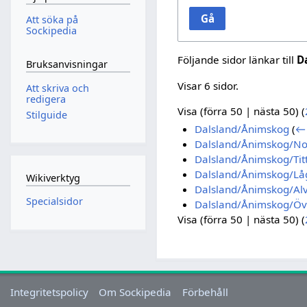
Gå
Att söka på
Sockipedia
Följande sidor länkar till
D
Bruksanvisningar
Visar 6 sidor.
Att skriva och
redigera
Visa (
förra 50
|
nästa 50
) (
Stilguide
Dalsland/Ånimskog
(
← 
Dalsland/Ånimskog/No
Dalsland/Ånimskog/Tit
Dalsland/Ånimskog/Lå
Wikiverktyg
Dalsland/Ånimskog/Alv
Specialsidor
Dalsland/Ånimskog/Öve
Visa (
förra 50
|
nästa 50
) (
Integritetspolicy
Om Sockipedia
Förbehåll