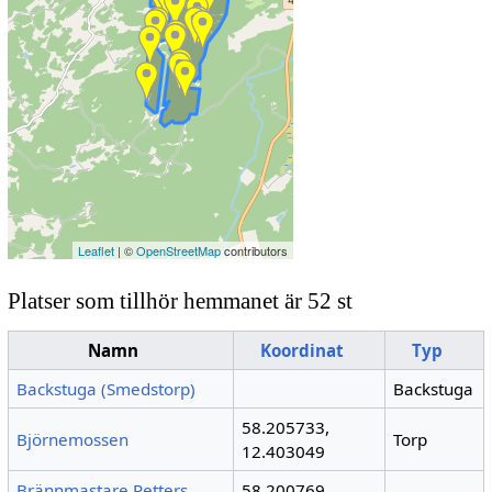
Leaflet
| ©
OpenStreetMap
contributors
Platser som tillhör hemmanet är 52 st
Namn
Koordinat
Typ
Backstuga (Smedstorp)
Backstuga
58.205733,
Björnemossen
Torp
12.403049
Brännmastare Petters
58.200769,