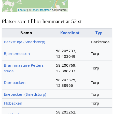
Leaflet
| ©
OpenStreetMap
contributors
Platser som tillhör hemmanet är 52 st
Namn
Koordinat
Typ
Backstuga (Smedstorp)
Backstuga
58.205733,
Björnemossen
Torp
12.403049
Brännmastare Petters
58.200769,
Torp
stuga
12.388233
58.203375,
Dambacken
Torp
12.38966
Enebacken (Smedstorp)
Torp
Flobäcken
Torp
58.203262,