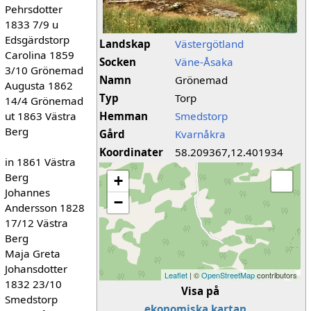
Pehrsdotter
1833 7/9 u
Edsgärdstorp
Landskap
Västergötland
Carolina 1859
Socken
Väne-Åsaka
3/10 Grönemad
Namn
Grönemad
Augusta 1862
Typ
Torp
14/4 Grönemad
ut 1863 Västra
Hemman
Smedstorp
Berg
Gård
Kvarnåkra
Koordinater
58.209367,12.401934
in 1861 Västra
Berg
+
Johannes
−
Andersson 1828
17/12 Västra
Berg
Maja Greta
Johansdotter
Leaflet
| ©
OpenStreetMap
contributors
1832 23/10
Visa på
Smedstorp
ekonomiska kartan