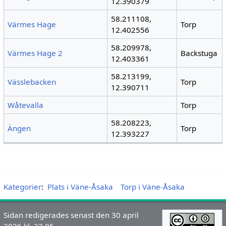
12.390379
58.211108,
Värmes Hage
Torp
12.402556
58.209978,
Värmes Hage 2
Backstuga
12.403361
58.213199,
Vässlebacken
Torp
12.390711
Wåtevalla
Torp
58.208223,
Ängen
Torp
12.393227
Kategorier
:
Plats i Väne-Åsaka
Torp i Väne-Åsaka
Sidan redigerades senast den 30 april