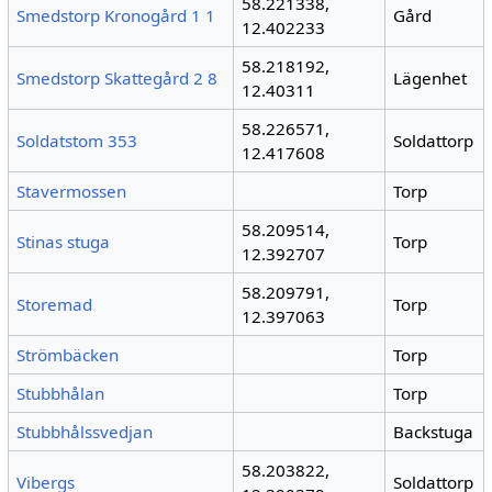
58.221338,
Smedstorp Kronogård 1 1
Gård
12.402233
58.218192,
Smedstorp Skattegård 2 8
Lägenhet
12.40311
58.226571,
Soldatstom 353
Soldattorp
12.417608
Stavermossen
Torp
58.209514,
Stinas stuga
Torp
12.392707
58.209791,
Storemad
Torp
12.397063
Strömbäcken
Torp
Stubbhålan
Torp
Stubbhålssvedjan
Backstuga
58.203822,
Vibergs
Soldattorp