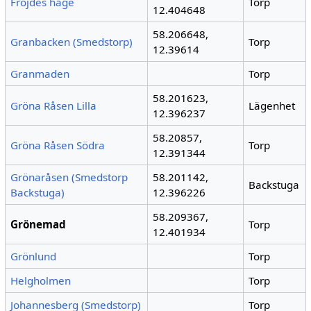
Fröjdes hage
Torp
12.404648
58.206648,
Granbacken (Smedstorp)
Torp
12.39614
Granmaden
Torp
58.201623,
Gröna Råsen Lilla
Lägenhet
12.396237
58.20857,
Gröna Råsen Södra
Torp
12.391344
Grönaråsen (Smedstorp
58.201142,
Backstuga
Backstuga)
12.396226
58.209367,
Grönemad
Torp
12.401934
Grönlund
Torp
Helgholmen
Torp
Johannesberg (Smedstorp)
Torp