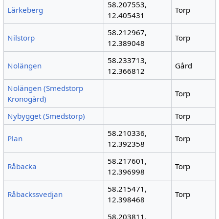
58.207553,
Lärkeberg
Torp
12.405431
58.212967,
Nilstorp
Torp
12.389048
58.233713,
Nolängen
Gård
12.366812
Nolängen (Smedstorp
Torp
Kronogård)
Nybygget (Smedstorp)
Torp
58.210336,
Plan
Torp
12.392358
58.217601,
Råbacka
Torp
12.396998
58.215471,
Råbackssvedjan
Torp
12.398468
58.203811,