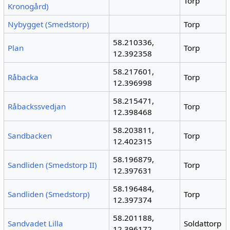
Torp
Kronogård)
Nybygget (Smedstorp)
Torp
58.210336,
Plan
Torp
12.392358
58.217601,
Råbacka
Torp
12.396998
58.215471,
Råbackssvedjan
Torp
12.398468
58.203811,
Sandbacken
Torp
12.402315
58.196879,
Sandliden (Smedstorp II)
Torp
12.397631
58.196484,
Sandliden (Smedstorp)
Torp
12.397374
58.201188,
Sandvadet Lilla
Soldattorp
12.396172