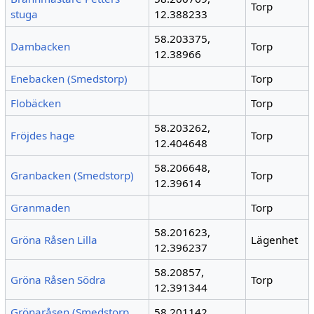
Torp
stuga
12.388233
58.203375,
Dambacken
Torp
12.38966
Enebacken (Smedstorp)
Torp
Flobäcken
Torp
58.203262,
Fröjdes hage
Torp
12.404648
58.206648,
Granbacken (Smedstorp)
Torp
12.39614
Granmaden
Torp
58.201623,
Gröna Råsen Lilla
Lägenhet
12.396237
58.20857,
Gröna Råsen Södra
Torp
12.391344
Grönaråsen (Smedstorp
58.201142,