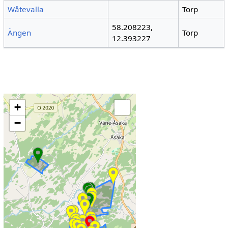
Wåtevalla
Torp
58.208223,
Ängen
Torp
12.393227
+
−