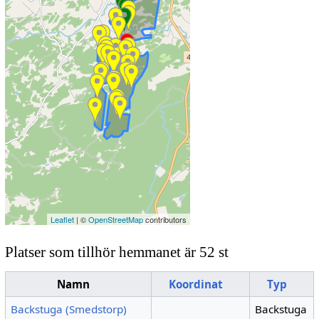
Leaflet
| ©
OpenStreetMap
contributors
Platser som tillhör hemmanet är 52 st
Namn
Koordinat
Typ
Backstuga (Smedstorp)
Backstuga