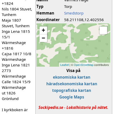
+1824
Typ
Torp
Nils 1804 Stuvet,
Hemman
Smedstorp
Tunhem
Koordinater
58.211108,12.402556
Maja 1807
Stuvet, Tunhem
+
Inga Lena 1815
15/1
−
Wärmeshage
+1816
Cajsa 1817 10/8
Wärmeshage
Inga Lena 1821
Leaflet
| ©
OpenStreetMap
contributors
2773
Visa på
Wärmeshage
ekonomiska kartan
Calle 1824 15/9
häradsekonomiska kartan
Wärmeshage
topografiska kartan
ut 1826
Google Maps
Grönlund
Sockipedia.se - Lokalhistoria på nätet.
I kyrkboken är