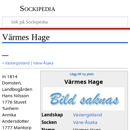
Sockipedia
Värmes Hage
<
Västergötland
|
Väne-Åsaka
Lägg till ny plats
in 1814
Värmes Hage
Domsten,
Landbogården
Hans Nilsson
1776 Stuvet
Tunhem
Annika
Landskap
Västergötland
Andersdotter
Socken
Väne-Åsaka
1777 Mantorp
Namn
Värmes Hage