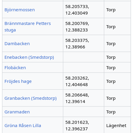
58.205733,
Björnemossen
Torp
12.403049
Brännmastare Petters
58.200769,
Torp
stuga
12.388233
58.203375,
Dambacken
Torp
12.38966
Enebacken (Smedstorp)
Torp
Flobäcken
Torp
58.203262,
Fröjdes hage
Torp
12.404648
58.206648,
Granbacken (Smedstorp)
Torp
12.39614
Granmaden
Torp
58.201623,
Gröna Råsen Lilla
Lägenhet
12.396237