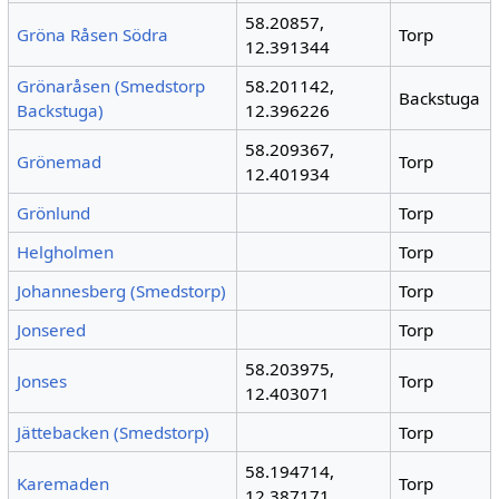
58.20857,
Gröna Råsen Södra
Torp
12.391344
Grönaråsen (Smedstorp
58.201142,
Backstuga
Backstuga)
12.396226
58.209367,
Grönemad
Torp
12.401934
Grönlund
Torp
Helgholmen
Torp
Johannesberg (Smedstorp)
Torp
Jonsered
Torp
58.203975,
Jonses
Torp
12.403071
Jättebacken (Smedstorp)
Torp
58.194714,
Karemaden
Torp
12.387171