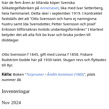
När de fem åren är tillända köper Svenska
Silikategelfabriken på
Annenäset
, lika med Ivar Setterberg,
hela hemmanet. Detta sker i september 1919. I kontraktet
fastställs det att ”Otto Svensson och hans ej namngivna
hustru samt Ida Svensdotter, Petter Svensson och Josef
Eriksson tillförsäkras livstids undantagsförmåner.” I klartext
betyder det att alla fick bo kvar och bruka jorden till
döddagar.
Otto Svensson f 1845, gift med Lovisa f 1858. Fiskare
Rudström bodde här på 1930-talet. Stugan revs och flyttades
till Ryr.
Källa:
Boken "
Torpruiner i Åmåls kommun (1985)
", plats
nummer 88.
Inventeringar
Nov 2024