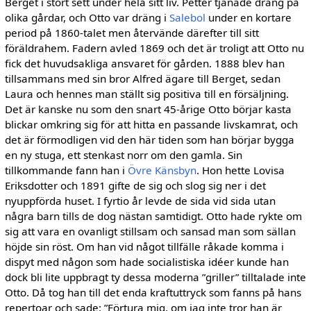
Berget i stort sett under hela sitt liv. Petter tjänade dräng på
olika gårdar, och Otto var dräng i
Salebol
under en kortare
period på 1860-talet men återvände därefter till sitt
föräldrahem. Fadern avled 1869 och det är troligt att Otto nu
fick det huvudsakliga ansvaret för gården. 1888 blev han
tillsammans med sin bror Alfred ägare till Berget, sedan
Laura och hennes man ställt sig positiva till en försäljning.
Det är kanske nu som den snart 45-årige Otto börjar kasta
blickar omkring sig för att hitta en passande livskamrat, och
det är förmodligen vid den här tiden som han börjar bygga
en ny stuga, ett stenkast norr om den gamla. Sin
tillkommande fann han i
Övre Känsbyn
. Hon hette Lovisa
Eriksdotter och 1891 gifte de sig och slog sig ner i det
nyuppförda huset. I fyrtio år levde de sida vid sida utan
några barn tills de dog nästan samtidigt. Otto hade rykte om
sig att vara en ovanligt stillsam och sansad man som sällan
höjde sin röst. Om han vid något tillfälle råkade komma i
dispyt med någon som hade socialistiska idéer kunde han
dock bli lite uppbragt ty dessa moderna ”griller” tilltalade inte
Otto. Då tog han till det enda kraftuttryck som fanns på hans
repertoar och sade: ”Förtura mig, om jag inte tror han är