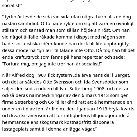
socialist!”
I fyrtio år levde de sida vid sida utan några barn tills de dog
nästan samtidigt. Otto hade rykte om sig att vara en ovanligt
stillsam och sansad man som sällan höjde sin röst. Om han
vid något tillfälle råkade komma i dispyt med någon som
hade socialistiska idéer kunde han dock bli lite uppbragt ty
dessa moderna ”griller” tilltalade inte Otto. Då tog han till det
enda kraftuttryck som fanns på hans repertoar och sade:
”Förtura mig, om jag inte tror han är socialist!”
När Alfred dog 1907 fick systern Ida ärva hans del i Berget,
och det är således Otto Svensson och Ida Svensdotter som
säljer den södra udden till Ivar Setterberg 1908, och det är
också deras namnteckningar av den 6 mars 1913 som ger
firma Setterberg och Co ”tillerkänd rätt att å hemmansdelen
under en tid av fem år fr.o.m. den 1 januari 1913 bryta kvarts
och kvartsit ävensom att för rättighetens tillgodogörande å
hemmansdelens skogsmark kostnadsfritt disponera
lastageplats samt till denna anlägga vägar.”