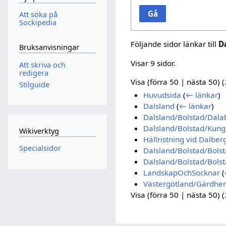
Gå
Att söka på
Sockipedia
Följande sidor länkar till
D
Bruksanvisningar
Visar 9 sidor.
Att skriva och
redigera
Visa (
förra 50
|
nästa 50
) (
Stilguide
Huvudsida
(
← länkar
)
Dalsland
(
← länkar
)
Dalsland/Bolstad/Dala
Dalsland/Bolstad/Kung
Wikiverktyg
Hällristning vid Dalber
Specialsidor
Dalsland/Bolstad/Bolst
Dalsland/Bolstad/Bolst
LandskapOchSocknar
(
Västergötland/Gärdhe
Visa (
förra 50
|
nästa 50
) (