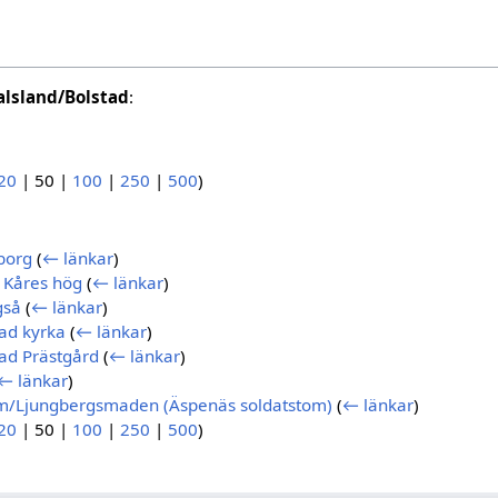
alsland/Bolstad
:
20
|
50
|
100
|
250
|
500
)
borg
(
← länkar
)
 Kåres hög
(
← länkar
)
gså
(
← länkar
)
ad kyrka
(
← länkar
)
ad Prästgård
(
← länkar
)
← länkar
)
m/Ljungbergsmaden (Äspenäs soldatstom)
(
← länkar
)
20
|
50
|
100
|
250
|
500
)