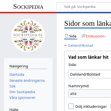
Sockipedia
Sidor som länka
Sida
Diskussion
←
Dalsland/Bolstad
Vad som länkar hit
Sida:
Navigering
Startsida
Senaste ändringarna
Namnrymd:
Sök
Om Sockipedia
alla
Våra sponsorer
Dölj inkluderingar
Hjälp