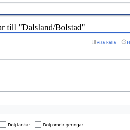
r till "Dalsland/Bolstad"
Visa källa
H
Dölj länkar
Dölj omdirigeringar