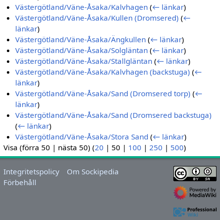
Västergötland/Väne-Åsaka/Kalvhagen
(
← länkar
)
Västergötland/Väne-Åsaka/Kullen (Dromsered)
(
←
länkar
)
Västergötland/Väne-Åsaka/Ängkullen
(
← länkar
)
Västergötland/Väne-Åsaka/Solgläntan
(
← länkar
)
Västergötland/Väne-Åsaka/Stallgläntan
(
← länkar
)
Västergötland/Väne-Åsaka/Kalvhagen (backstuga)
(
←
länkar
)
Västergötland/Väne-Åsaka/Sand (Dromsered torp)
(
←
länkar
)
Västergötland/Väne-Åsaka/Sand (Dromsered backstuga)
(
← länkar
)
Västergötland/Väne-Åsaka/Stora Sand
(
← länkar
)
Visa (
förra 50
|
nästa 50
) (
20
|
50
|
100
|
250
|
500
)
Integritetspolicy
Om Sockipedia
Förbehåll