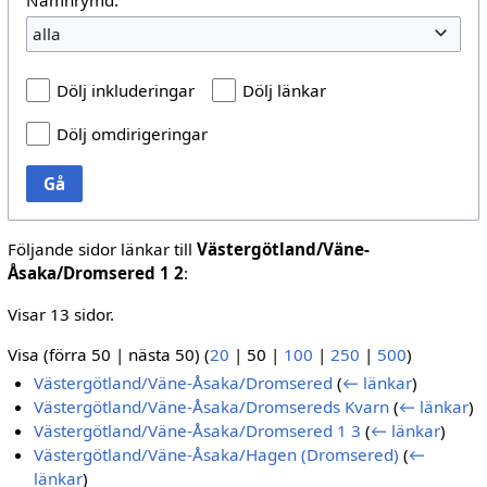
alla
Dölj inkluderingar
Dölj länkar
Dölj omdirigeringar
Gå
Följande sidor länkar till
Västergötland/Väne-
Åsaka/Dromsered 1 2
:
Visar 13 sidor.
Visa (
förra 50
|
nästa 50
) (
20
|
50
|
100
|
250
|
500
)
Västergötland/Väne-Åsaka/Dromsered
(
← länkar
)
Västergötland/Väne-Åsaka/Dromsereds Kvarn
(
← länkar
)
Västergötland/Väne-Åsaka/Dromsered 1 3
(
← länkar
)
Västergötland/Väne-Åsaka/Hagen (Dromsered)
(
←
länkar
)