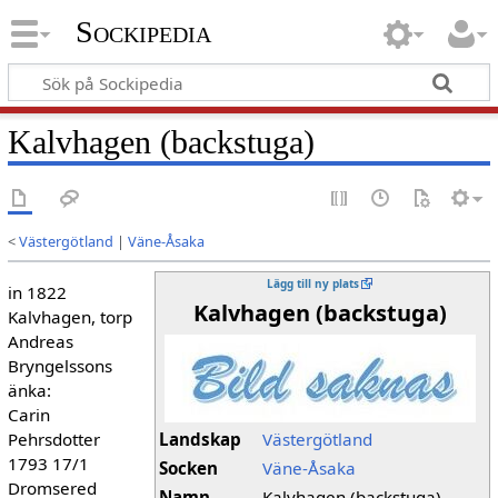
Sockipedia
Kalvhagen (backstuga)
<
Västergötland
|
Väne-Åsaka
Lägg till ny plats
in 1822
Kalvhagen (backstuga)
Kalvhagen, torp
Andreas
Bryngelssons
änka:
Carin
Pehrsdotter
Landskap
Västergötland
1793 17/1
Socken
Väne-Åsaka
Dromsered
Namn
Kalvhagen (backstuga)