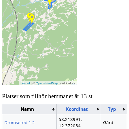
Leaflet
| ©
OpenStreetMap
contributors
Platser som tillhör hemmanet är 13 st
Namn
Koordinat
Typ
58.218991,
Dromsered 1 2
Gård
12.372054