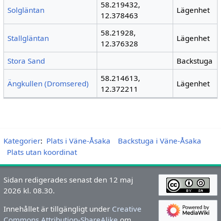
58.219432,
Solgläntan
Lägenhet
12.378463
58.21928,
Stallgläntan
Lägenhet
12.376328
Stora Sand
Backstuga
58.214613,
Ängkullen (Dromsered)
Lägenhet
12.372211
Kategorier
:
Plats i Väne-Åsaka
Backstuga i Väne-Åsaka
Plats utan koordinat
Sidan redigerades senast den 12 maj
2026 kl. 08.30.
Innehållet är tillgängligt under
Creative
Commons Attribution-ShareAlike
om