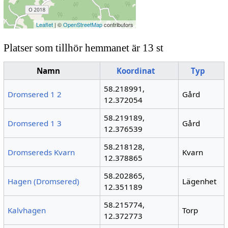
Leaflet
| ©
OpenStreetMap
contributors
Platser som tillhör hemmanet är 13 st
Namn
Koordinat
Typ
58.218991,
Dromsered 1 2
Gård
12.372054
58.219189,
Dromsered 1 3
Gård
12.376539
58.218128,
Dromsereds Kvarn
Kvarn
12.378865
58.202865,
Hagen (Dromsered)
Lägenhet
12.351189
58.215774,
Kalvhagen
Torp
12.372773