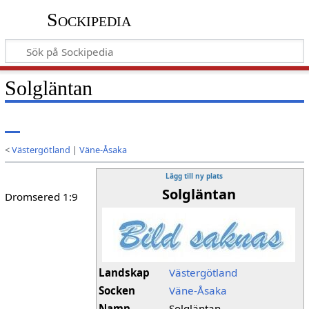
Sockipedia
Solgläntan
<
Västergötland
|
Väne-Åsaka
Lägg till ny plats
Solgläntan
Dromsered 1:9
Landskap
Västergötland
Socken
Väne-Åsaka
Namn
Solgläntan