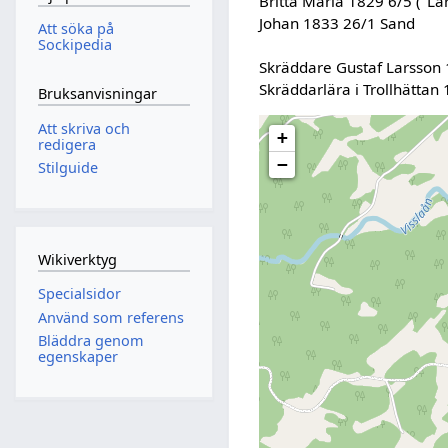
Britta Maria 1829 6/5 ("La
Johan 1833 26/1 Sand
Att söka på
Sockipedia
Skräddare Gustaf Larsson
Skräddarlära i Trollhättan
Bruksanvisningar
Att skriva och
+
redigera
−
Stilguide
Wikiverktyg
Specialsidor
Använd som referens
Bläddra genom
egenskaper