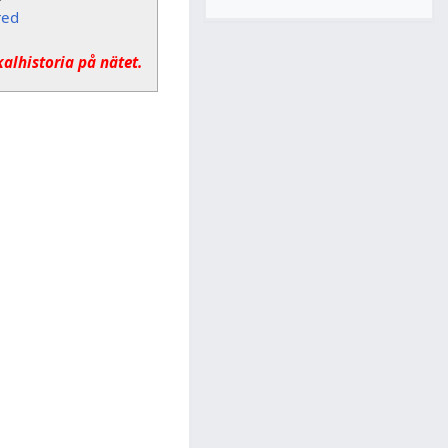
red
kalhistoria på nätet.