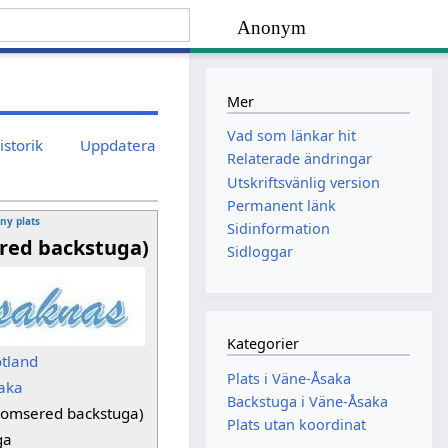
Anonym
Mer
Vad som länkar hit
istorik
Uppdatera
Relaterade ändringar
Utskriftsvänlig version
Permanent länk
 ny plats
Sidinformation
red backstuga)
Sidloggar
Kategorier
ötland
Plats i Väne-Åsaka
aka
Backstuga i Väne-Åsaka
romsered backstuga)
Plats utan koordinat
ga