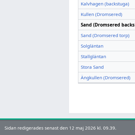
Kalvhagen (backstuga)
Kullen (Dromsered)
Sand (Dromsered backs
Sand (Dromsered torp)
Solgläntan
Stallgläntan
Stora Sand
Ängkullen (Dromsered)
Sidan redigerades senast den 12 maj 2026 kl. 09.39.