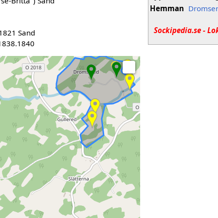
rse-Britta") Sand
Hemman
Dromse
Sockipedia.se - Lo
 1821 Sand
 1838.1840