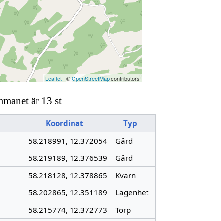
Leaflet
| ©
OpenStreetMap
contributors
mmanet är 13 st
Koordinat
Typ
58.218991, 12.372054
Gård
58.219189, 12.376539
Gård
58.218128, 12.378865
Kvarn
58.202865, 12.351189
Lägenhet
58.215774, 12.372773
Torp