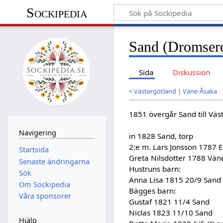
Sockipedia
Sand (Dromsere
Sida
Diskussion
<
Västergötland
|
Väne-Åsaka
1851 övergår Sand till Väs
Navigering
in 1828 Sand, torp
2:e m. Lars Jonsson 1787 
Startsida
Greta Nilsdotter 1788 Vän
Senaste ändringarna
Hustruns barn:
Sök
Anna Lisa 1815 20/9 Sand
Om Sockipedia
Bägges barn:
Våra sponsorer
Gustaf 1821 11/4 Sand
Niclas 1823 11/10 Sand
Hjälp