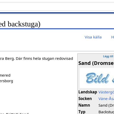
d backstuga)
Visa källa
H
Lägg till
tra Berg. Där finns hela stugan redovisad
Sand (Dromse
Enered
ersborg
Landskap
Västerg
Socken
Väne-Ås
Namn
Sand (D
Typ
Backstu