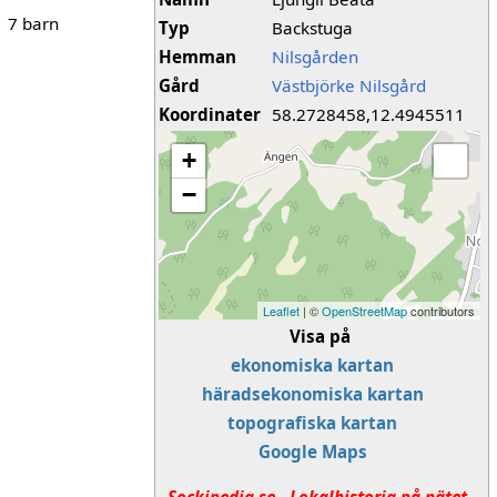
7 barn
Typ
Backstuga
Hemman
Nilsgården
Gård
Västbjörke Nilsgård
Koordinater
58.2728458,12.4945511
+
−
Leaflet
| ©
OpenStreetMap
contributors
Visa på
ekonomiska kartan
häradsekonomiska kartan
topografiska kartan
Google Maps