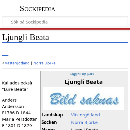
Sockipedia
Ljungli Beata
<
Västergötland
|
Norra Björke
Lägg till ny plats
Ljungli Beata
Kallades också
"Lure Beata"
Anders
Andersson
F1786 D 1844
Landskap
Västergötland
Maria Persdotter
Socken
Norra Björke
F 1801 D 1879
Namn
Ljungli Beata