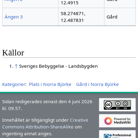
12.4915
58.274871,
Ängen 3
Gård
12.487831
Källor
↑
Sveriges Bebyggelse - Landsbygden
Kategorier
:
Plats i Norra Björke
Gård i Norra Björke
Sidan redigerades senast den 4 juni 2026
kl. 09.57.
Innehållet är tillgängligt under
Creative
Commons Attribution-ShareAlike
om
ingenting annat anges.