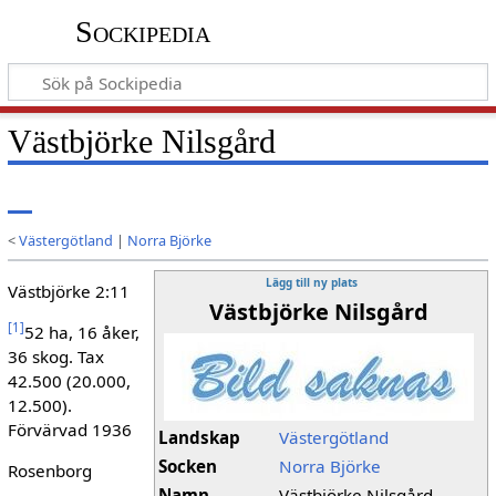
Sockipedia
Västbjörke Nilsgård
<
Västergötland
|
Norra Björke
Lägg till ny plats
Västbjörke 2:11
Västbjörke Nilsgård
[
1
]
52 ha, 16 åker,
36 skog. Tax
42.500 (20.000,
12.500).
Förvärvad 1936
Landskap
Västergötland
Socken
Norra Björke
Rosenborg
Namn
Västbjörke Nilsgård