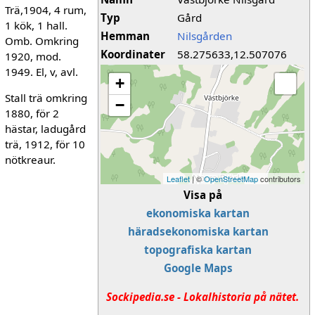
Trä,1904, 4 rum,
Typ
Gård
1 kök, 1 hall.
Hemman
Nilsgården
Omb. Omkring
Koordinater
58.275633,12.507076
1920, mod.
1949. El, v, avl.
+
Stall trä omkring
−
1880, för 2
hästar, ladugård
trä, 1912, för 10
nötkreaur.
Leaflet
| ©
OpenStreetMap
contributors
Visa på
ekonomiska kartan
häradsekonomiska kartan
topografiska kartan
Google Maps
Sockipedia.se - Lokalhistoria på nätet.