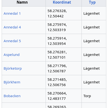
Namn
Koordinat
Typ
58.276328,
Annedal 1
Lägenhet
12.50442
58.275974,
Annedal 4
Lägenhet
12.503319
58.275914,
Annedal 5
Lägenhet
12.503954
58.276281,
Aspelund
Lägenhet
12.507101
58.271796,
Björketorp
Lägenhet
12.506787
58.271485,
Björkhem
Lägenhet
12.506756
58.270664,
Bobacken
Torp
12.483177
58.269263,