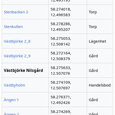
58.274018,
Stenbacken 2
Torp
12.496583
58.278286,
Stenkullen
Torp
12.495207
58.275053,
Västbjörke 2_8
Lägenhet
12.508142
58.272164,
Västbjörke 2_9
Gård
12.508379
58.275633,
Västbjörke Nilsgård
Gård
12.507076
58.274109,
Västbyholm
Handelsbod
12.507697
58.276371,
Ängen 1
Gård
12.492426
58.274269,
Ängen 2
Gård