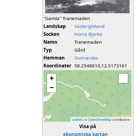
"Gamla" Tranemaden
Landskap
Västergötland
Socken
Norra Björke
Namn
Tranemaden
Typ
Gård
Hemman
Gunnarsbo
Koordinater
58.2548610,12.5173161
+
−
Leaflet
| ©
OpenStreetMap
contributors
Visa på
ekonomiska kartan