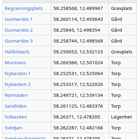
Begravningsplats
58.258568, 12.489967
Gravplats
Gunnarsbo 1
58.260114, 12.493643
Gård
Gunnarsbo 2
58.25845, 12.498354
Gård
Gunnarsbo 3
58.258744, 12.498568
Gård
Hällkista(4)
58.250053, 12.532123
Gravplats
Murmans
58.260366, 12.501024
Torp
Nybacken 1
58.252531, 12.525064
Torp
Nybacken 2
58.253317, 12.522026
Torp
Rörmaden
58.249721, 12.539134
Torp
Sandliden
58.261125, 12.483376
Torp
Solbacken
58.26371, 12.478205
Lägenhet
Svedjan
58.262287, 12.482168
Torp
Svedjan (Forsbäck)
58.26371, 12.478205
Torp