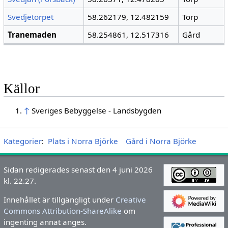
Svedjetorpet
58.262179, 12.482159
Torp
Tranemaden
58.254861, 12.517316
Gård
Källor
↑
Sveriges Bebyggelse - Landsbygden
Kategorier
:
Plats i Norra Björke
Gård i Norra Björke
Sidan redigerades senast den 4 juni 2026
kl. 22.27.
Innehållet är tillgängligt under
Creative
Commons Attribution-ShareAlike
om
ingenting annat anges.