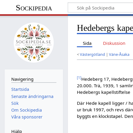
Sockipedia
Hedebergs kape
Sida
Diskussion
<
Västergötland
|
Väne-Åsaka
[
1
]
Hedeberg 17, Hedebergs k
Navigering
20.000. Trä, 1939, 1 samlin
Startsida
Hedebergs kapellstiftelse
Senaste ändringarna
Där Hede kapell ligger / h
Sök
ur bruk 1997, och revs där
Om Sockipedia
byggts en klockstapel. De
Våra sponsorer
Hjälp