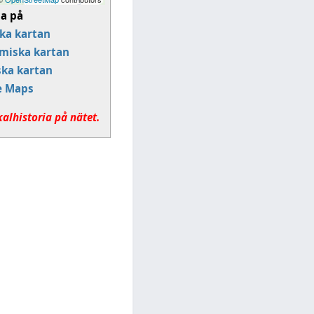
sa på
ka kartan
miska kartan
ska kartan
e Maps
kalhistoria på nätet.