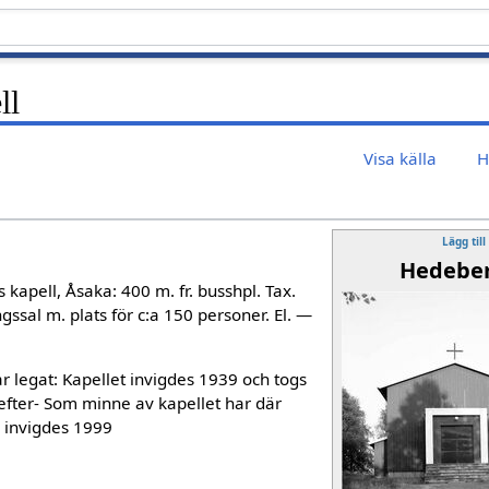
ll
Visa källa
H
Lägg till
Hedeber
apell, Åsaka: 400 m. fr. busshpl. Tax.
gssal m. plats för c:a 150 personer. El. —
ar legat: Kapellet invigdes 1939 och togs
efter- Som minne av kapellet har där
n invigdes 1999