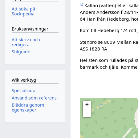
[
2
]
Källan (vatten) eller käll
Att söka på
Anders Andersson f 28/11-
Sockipedia
64 Han från Hedeberg, hon
Bruksanvisningar
Kom till Hedeberg 1/4 mtl ,
Att skriva och
Stenbro se 8009 Mellan Ra
redigera
ASS 1828 RA
Stilguide
Hel sten som rullades på 
barmark och tjäle. Kommer
Wikiverktyg
Specialsidor
Använd som referens
+
Bläddra genom
egenskaper
−