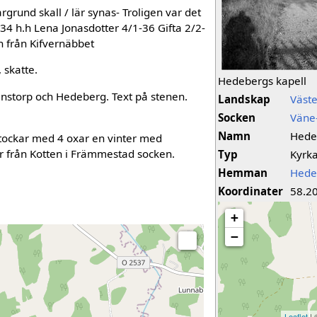
argrund skall / lär synas- Troligen var det
34 h.h Lena Jonasdotter 4/1-36 Gifta 2/2-
 från Kifvernäbbet
 skatte.
Hedebergs kapell
nstorp och Hedeberg. Text på stenen.
Landskap
Väst
Socken
Väne
Namn
Hede
stockar med 4 oxar en vinter med
 från Kotten i Främmestad socken.
Typ
Kyrk
Hemman
Hede
Koordinater
58.2
+
−
Leaflet
|