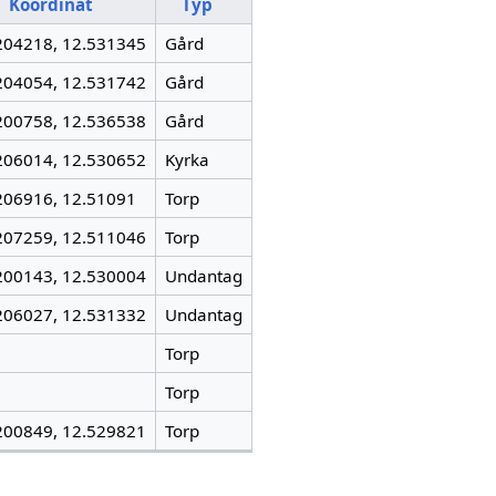
Koordinat
Typ
204218, 12.531345
Gård
204054, 12.531742
Gård
200758, 12.536538
Gård
206014, 12.530652
Kyrka
206916, 12.51091
Torp
207259, 12.511046
Torp
200143, 12.530004
Undantag
206027, 12.531332
Undantag
Torp
Torp
200849, 12.529821
Torp