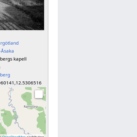
ergötland
-Åsaka
bergs kapell
a
berg
060141,12.5306516
 ©
OpenStreetMap
contributors