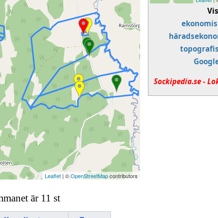
Vi
ekonomis
häradsekono
topografi
Googl
Sockipedia.se - Lo
Leaflet
| ©
OpenStreetMap
contributors
mmanet är 11 st