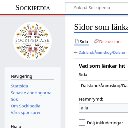
Sockipedia
Sidor som länk
Sida
Diskussion
←
Dalsland/Ånimskog/Dalane
Vad som länkar hit
Sida:
Navigering
Startsida
Senaste ändringarna
Namnrymd:
Sök
Om Sockipedia
alla
Våra sponsorer
Dölj inkluderingar
Hjälp