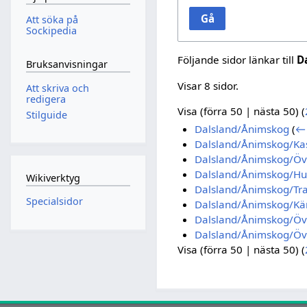
Gå
Att söka på
Sockipedia
Följande sidor länkar till
D
Bruksanvisningar
Visar 8 sidor.
Att skriva och
redigera
Visa (
förra 50
|
nästa 50
) (
Stilguide
Dalsland/Ånimskog
(
← 
Dalsland/Ånimskog/Ka
Dalsland/Ånimskog/Öv
Dalsland/Ånimskog/H
Wikiverktyg
Dalsland/Ånimskog/Tr
Specialsidor
Dalsland/Ånimskog/Kä
Dalsland/Ånimskog/Öv
Dalsland/Ånimskog/Öve
Visa (
förra 50
|
nästa 50
) (