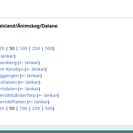
alsland/Ånimskog/Dalane
:
20
|
50
|
100
|
250
|
500
)
länkar
)
senberg
(
← länkar
)
re Känsbyn
(
← länkar
)
uggängen
(
← länkar
)
anhalsen
(
← länkar
)
rrsdalen
(
← länkar
)
ersiktGårdarTorp
(
← länkar
)
rsiktPlatser
(
← länkar
)
20
|
50
|
100
|
250
|
500
)