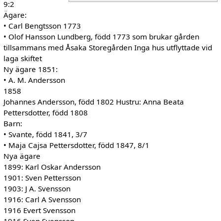
9:2
Ägare:
• Carl Bengtsson 1773
• Olof Hansson Lundberg, född 1773 som brukar gården
tillsammans med Åsaka Storegården Inga hus utflyttade vid
laga skiftet
Ny ägare 1851:
• A. M. Andersson
1858
Johannes Andersson, född 1802 Hustru: Anna Beata
Pettersdotter, född 1808
Barn:
• Svante, född 1841, 3/7
• Maja Cajsa Pettersdotter, född 1847, 8/1
Nya ägare
1899: Karl Oskar Andersson
1901: Sven Pettersson
1903: J A. Svensson
1916: Carl A Svensson
1916 Evert Svensson