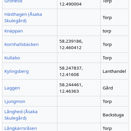
Grönelid
Torp
12.490004
Hästhagen (Åsaka
Torp
Skulegård)
Knäppan
torp
58.239186,
Kornhallsbäcken
Torp
12.460412
Kullabo
Torp
58.247837,
Kylingsberg
Lanthandel
12.41608
58.244461,
Laggen
Gård
12.46363
Ljungmon
Torp
Långhed (Åsaka
Backstuga
Skulegård)
Långkärrsråsen
Torp