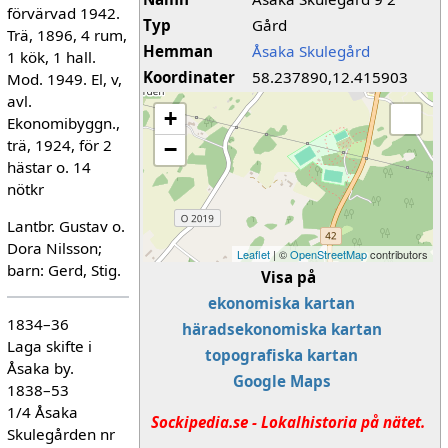
förvärvad 1942.
Typ
Gård
Trä, 1896, 4 rum,
Hemman
Åsaka Skulegård
1 kök, 1 hall.
Koordinater
58.237890,12.415903
Mod. 1949. El, v,
avl.
+
Ekonomibyggn.,
trä, 1924, för 2
−
hästar o. 14
nötkr
Lantbr. Gustav o.
Dora Nilsson;
Leaflet
| ©
OpenStreetMap
contributors
barn: Gerd, Stig.
Visa på
ekonomiska kartan
1834–36
häradsekonomiska kartan
Laga skifte i
topografiska kartan
Åsaka by.
Google Maps
1838–53
1/4 Åsaka
Sockipedia.se - Lokalhistoria på nätet.
Skulegården nr