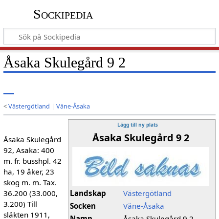
Sockipedia
Åsaka Skulegård 9 2
<
Västergötland
|
Väne-Åsaka
Lägg till ny plats
Åsaka Skulegård 9 2
Åsaka Skulegård
92, Asaka: 400
m. fr. busshpl. 42
ha, 19 åker, 23
skog m. m. Tax.
36.200 (33.000,
Landskap
Västergötland
3.200) Till
Socken
Väne-Åsaka
släkten 1911,
Namn
Åsaka Skulegård 9 2