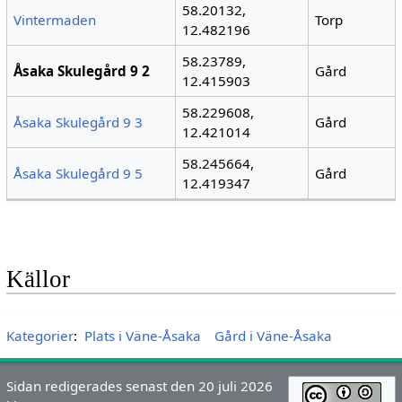
58.20132,
Vintermaden
Torp
12.482196
58.23789,
Åsaka Skulegård 9 2
Gård
12.415903
58.229608,
Åsaka Skulegård 9 3
Gård
12.421014
58.245664,
Åsaka Skulegård 9 5
Gård
12.419347
Källor
Kategorier
:
Plats i Väne-Åsaka
Gård i Väne-Åsaka
Sidan redigerades senast den 20 juli 2026