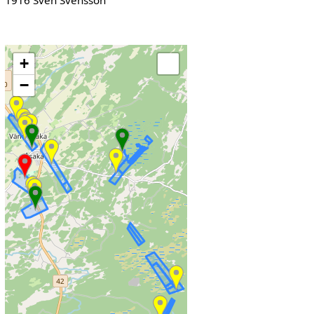
1916 Sven Svensson
+
−