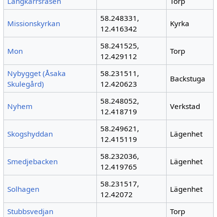
Långkärrsråsen
Torp
58.248331,
Missionskyrkan
Kyrka
12.416342
58.241525,
Mon
Torp
12.429112
Nybygget (Åsaka
58.231511,
Backstuga
Skulegård)
12.420623
58.248052,
Nyhem
Verkstad
12.418719
58.249621,
Skogshyddan
Lägenhet
12.415119
58.232036,
Smedjebacken
Lägenhet
12.419765
58.231517,
Solhagen
Lägenhet
12.42072
Stubbsvedjan
Torp