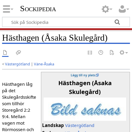
Sockipedia
Hästhagen (Åsaka Skulegård)
<
Västergötland
|
Väne-Åsaka
Lägg till ny plats
Hästhagen (Åsaka
Hästhagen låg
på det
Skulegård)
Skulegårdsskifte
som tillhör
Storegård 2:2
9:4. Mellan
vagen mot
Landskap
Västergötland
Rörmossen och