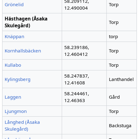
58.209112,
Grönelid
Torp
12.490004
Hästhagen (Åsaka
Torp
Skulegård)
Knäppan
torp
58.239186,
Kornhallsbäcken
Torp
12.460412
Kullabo
Torp
58.247837,
Kylingsberg
Lanthandel
12.41608
58.244461,
Laggen
Gård
12.46363
Ljungmon
Torp
Långhed (Åsaka
Backstuga
Skulegård)