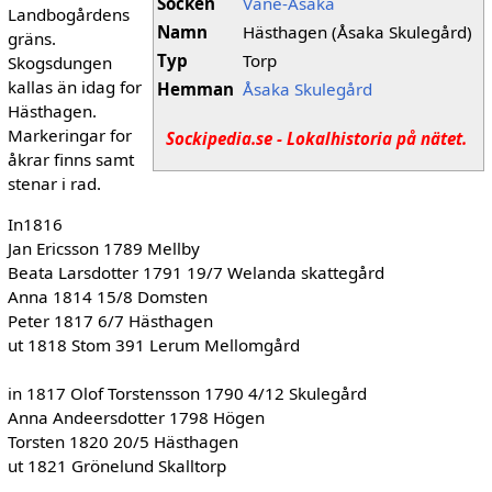
Socken
Väne-Åsaka
Landbogårdens
Namn
Hästhagen (Åsaka Skulegård)
gräns.
Typ
Torp
Skogsdungen
kallas än idag for
Hemman
Åsaka Skulegård
Hästhagen.
Markeringar for
Sockipedia.se - Lokalhistoria på nätet.
åkrar finns samt
stenar i rad.
In1816
Jan Ericsson 1789 Mellby
Beata Larsdotter 1791 19/7 Welanda skattegård
Anna 1814 15/8 Domsten
Peter 1817 6/7 Hästhagen
ut 1818 Stom 391 Lerum Mellomgård
in 1817 Olof Torstensson 1790 4/12 Skulegård
Anna Andeersdotter 1798 Högen
Torsten 1820 20/5 Hästhagen
ut 1821 Grönelund Skalltorp