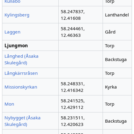
Kullabo
Torp
58.247837,
Kylingsberg
Lanthandel
12.41608
58.244461,
Laggen
Gård
12.46363
Ljungmon
Torp
Långhed (Åsaka
Backstuga
Skulegård)
Långkärrsråsen
Torp
58.248331,
Missionskyrkan
Kyrka
12.416342
58.241525,
Mon
Torp
12.429112
Nybygget (Åsaka
58.231511,
Backstuga
Skulegård)
12.420623