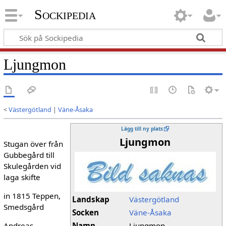
Sockipedia
Ljungmon
<
Västergötland
|
Väne-Åsaka
Lägg till ny plats
Ljungmon
Stugan över från
Gubbegård till
Skulegården vid
laga skifte
in 1815 Teppen,
Landskap
Västergötland
Smedsgård
Socken
Väne-Åsaka
Andreas
Namn
Ljungmon