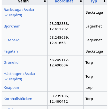
Namn
Koordinat
Typ
Backstuga (Åsaka
Backstuga
Skulegård)
58.252838,
Björkhem
Lägenhet
12.411792
58.248639,
Eliseberg
Lägenhet
12.41653
Fägatan
Backstuga
58.209112,
Grönelid
Torp
12.490004
Hästhagen (Åsaka
Torp
Skulegård)
Knäppan
torp
58.239186,
Kornhallsbäcken
Torp
12.460412