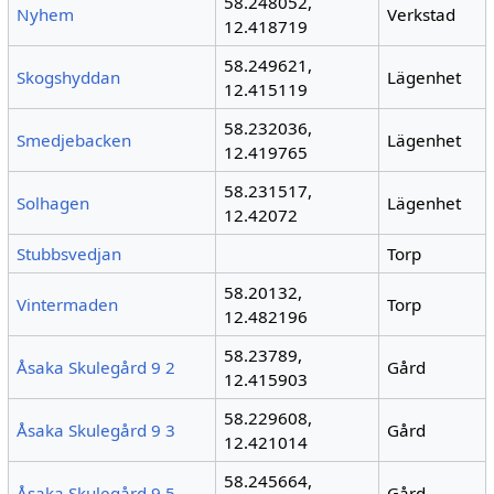
58.248052,
Nyhem
Verkstad
12.418719
58.249621,
Skogshyddan
Lägenhet
12.415119
58.232036,
Smedjebacken
Lägenhet
12.419765
58.231517,
Solhagen
Lägenhet
12.42072
Stubbsvedjan
Torp
58.20132,
Vintermaden
Torp
12.482196
58.23789,
Åsaka Skulegård 9 2
Gård
12.415903
58.229608,
Åsaka Skulegård 9 3
Gård
12.421014
58.245664,
Åsaka Skulegård 9 5
Gård