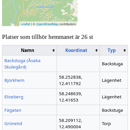
Leaflet
| ©
OpenStreetMap
contributors
Platser som tillhör hemmanet är 26 st
Namn
Koordinat
Typ
Backstuga (Åsaka
Backstuga
Skulegård)
58.252838,
Björkhem
Lägenhet
12.411792
58.248639,
Eliseberg
Lägenhet
12.41653
Fägatan
Backstuga
58.209112,
Grönelid
Torp
12.490004