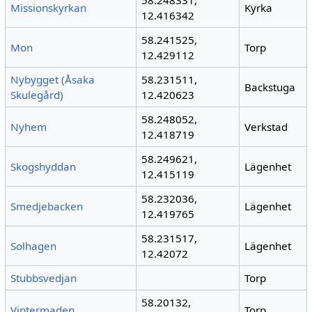
Missionskyrkan
Kyrka
12.416342
58.241525,
Mon
Torp
12.429112
Nybygget (Åsaka
58.231511,
Backstuga
Skulegård)
12.420623
58.248052,
Nyhem
Verkstad
12.418719
58.249621,
Skogshyddan
Lägenhet
12.415119
58.232036,
Smedjebacken
Lägenhet
12.419765
58.231517,
Solhagen
Lägenhet
12.42072
Stubbsvedjan
Torp
58.20132,
Vintermaden
Torp