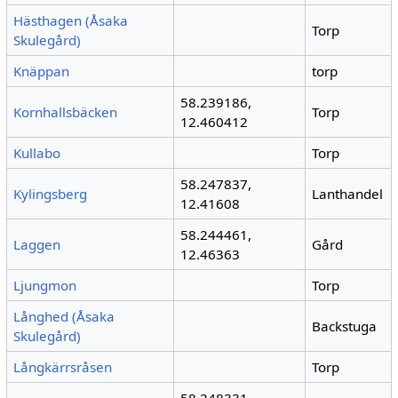
Hästhagen (Åsaka
Torp
Skulegård)
Knäppan
torp
58.239186,
Kornhallsbäcken
Torp
12.460412
Kullabo
Torp
58.247837,
Kylingsberg
Lanthandel
12.41608
58.244461,
Laggen
Gård
12.46363
Ljungmon
Torp
Långhed (Åsaka
Backstuga
Skulegård)
Långkärrsråsen
Torp
58.248331,