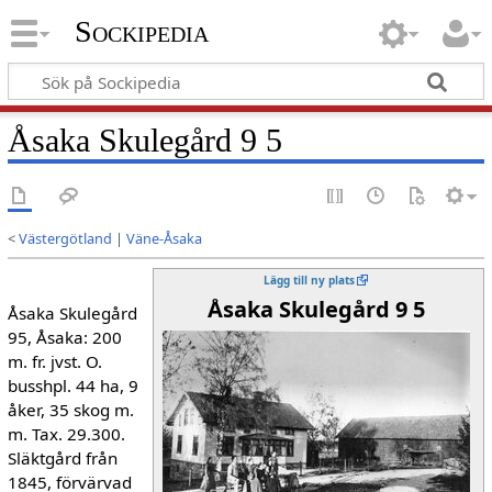
Sockipedia
Åsaka Skulegård 9 5
<
Västergötland
|
Väne-Åsaka
Lägg till ny plats
Åsaka Skulegård 9 5
Åsaka Skulegård
95, Åsaka: 200
m. fr. jvst. O.
busshpl. 44 ha, 9
åker, 35 skog m.
m. Tax. 29.300.
Släktgård från
1845, förvärvad