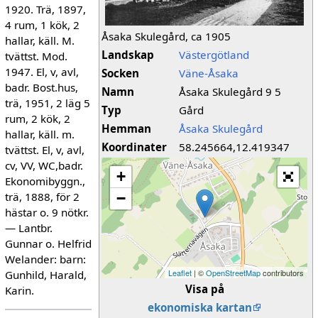
1920. Trä, 1897,
4 rum, 1 kök, 2
Åsaka Skulegård, ca 1905
hallar, käll. M.
Landskap
Västergötland
tvättst. Mod.
1947. El, v, avl,
Socken
Väne-Åsaka
badr. Bost.hus,
Namn
Åsaka Skulegård 9 5
trä, 1951, 2 läg 5
Typ
Gård
rum, 2 kök, 2
Hemman
Åsaka Skulegård
hallar, käll. m.
Koordinater
58.245664,12.419347
tvättst. El, v, avl,
cv, VV, WC,badr.
+
Ekonomibyggn.,
trä, 1888, för 2
−
hästar o. 9 nötkr.
— Lantbr.
Gunnar o. Helfrid
Welander: barn:
Leaflet
| ©
OpenStreetMap
contributors
Gunhild, Harald,
Visa på
Karin.
ekonomiska kartan