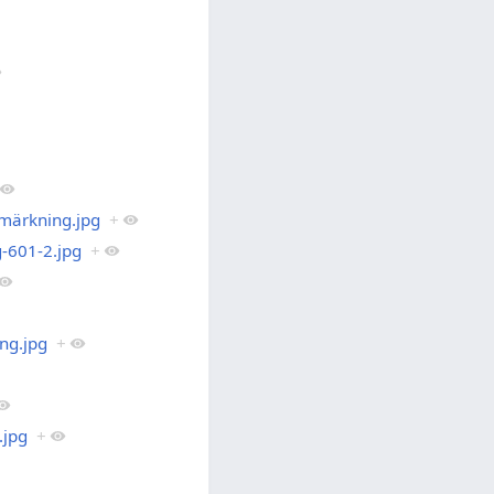
märkning.jpg
+
-601-2.jpg
+
ng.jpg
+
.jpg
+