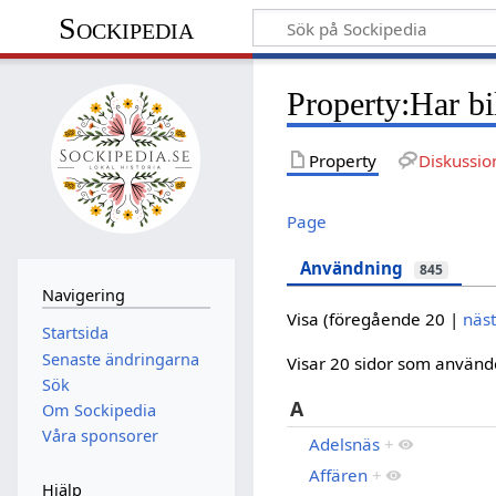
Sockipedia
Property:Har bi
Property
Diskussio
Page
Användning
845
Navigering
Visa (
föregående 20
|
näs
Startsida
Senaste ändringarna
Visar 20 sidor som använ
Sök
A
Om Sockipedia
Våra sponsorer
Adelsnäs
+
Affären
+
Hjälp