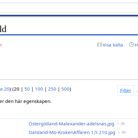
ld
n
Visa källa
H
ta 20
) (
20
|
50
|
100
|
250
|
500
)
Filter
der den här egenskapen.
Östergötland-Malexander-adelsnäs.jpg
+
Dalsland-Mo-KrokenAffären 1;5 210.jpg
+