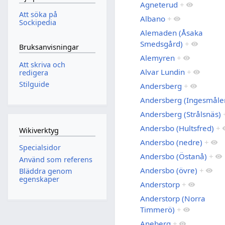
Agneterud
+
Att söka på
Albano
+
Sockipedia
Alemaden (Åsaka
Smedsgård)
+
Bruksanvisningar
Alemyren
+
Att skriva och
Alvar Lundin
+
redigera
Stilguide
Andersberg
+
Andersberg (Ingesmåle
Andersberg (Strålsnäs)
Andersbo (Hultsfred)
+
Wikiverktyg
Andersbo (nedre)
+
Specialsidor
Andersbo (Östanå)
+
Använd som referens
Andersbo (övre)
+
Bläddra genom
egenskaper
Anderstorp
+
Anderstorp (Norra
Timmerö)
+
Aneberg
+