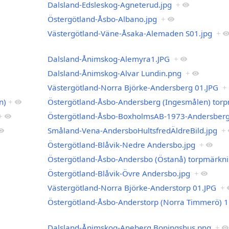
Dalsland-Edsleskog-Agneterud.jpg
+
Östergötland-Åsbo-Albano.jpg
+
Västergötland-Väne-Åsaka-Alemaden S01.jpg
+
Dalsland-Ånimskog-Alemyra1.JPG
+
Dalsland-Ånimskog-Alvar Lundin.png
+
Västergötland-Norra Björke-Andersberg 01.JPG
+
n)
+
Östergötland-Åsbo-Andersberg (Ingesmålen) torp
+
Östergötland-Åsbo-BoxholmsAB-1973-Andersberg
Småland-Vena-AndersboHultsfredÄldreBild.jpg
+
Östergötland-Blåvik-Nedre Andersbo.jpg
+
Östergötland-Åsbo-Andersbo (Östanå) torpmärkni
Östergötland-Blåvik-Övre Andersbo.jpg
+
Västergötland-Norra Björke-Anderstorp 01.JPG
+
Östergötland-Åsbo-Anderstorp (Norra Timmerö) 1
Dalsland-Ånimskog-Aneberg Boningshus.png
+