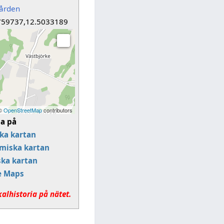
gården
759737,12.5033189
 ©
OpenStreetMap
contributors
sa på
ka kartan
miska kartan
ska kartan
e Maps
kalhistoria på nätet.