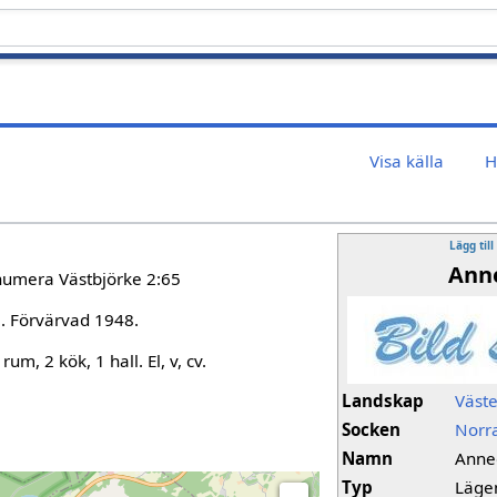
Visa källa
H
Lägg till
Anne
 numera Västbjörke 2:65
). Förvärvad 1948.
rum, 2 kök, 1 hall. El, v, cv.
Landskap
Väst
Socken
Norr
Namn
Anne
Typ
Läge