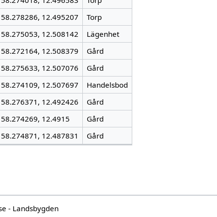
58.274018, 12.496583
Torp
58.278286, 12.495207
Torp
58.275053, 12.508142
Lägenhet
58.272164, 12.508379
Gård
58.275633, 12.507076
Gård
58.274109, 12.507697
Handelsbod
58.276371, 12.492426
Gård
58.274269, 12.4915
Gård
58.274871, 12.487831
Gård
se - Landsbygden