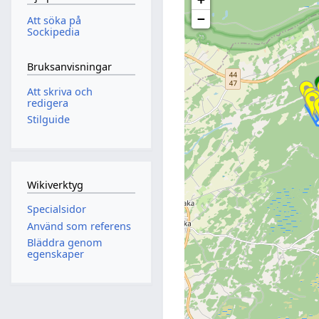
−
Att söka på
Sockipedia
Bruksanvisningar
Att skriva och
redigera
Stilguide
Wikiverktyg
Specialsidor
Använd som referens
Bläddra genom
egenskaper