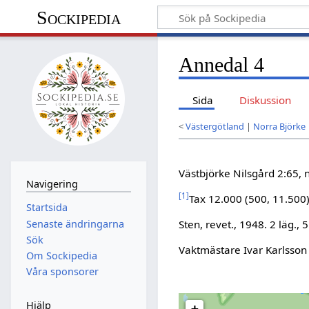
Sockipedia
Annedal 4
Sida
Diskussion
<
Västergötland
|
Norra Björke
Västbjörke Nilsgård 2:65,
Navigering
[
1
]
Tax 12.000 (500, 11.500
Startsida
Senaste ändringarna
Sten, revet., 1948. 2 läg., 5 
Sök
Vaktmästare Ivar Karlsson
Om Sockipedia
Våra sponsorer
Hjälp
+