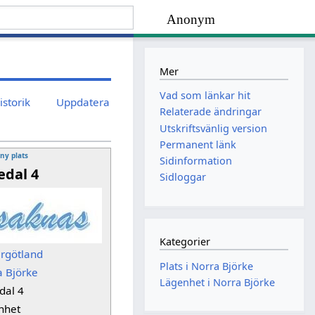
Anonym
Mer
Vad som länkar hit
istorik
Uppdatera
Relaterade ändringar
Utskriftsvänlig version
Permanent länk
 ny plats
Sidinformation
dal 4
Sidloggar
Kategorier
ergötland
Plats i Norra Björke
a Björke
Lägenhet i Norra Björke
dal 4
nhet