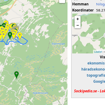
Hemman
Nils
Koordinater
58.2
+
−
Leaflet
|
Vi
ekonomis
häradsekono
topografi
Googl
Sockipedia.se - Lo