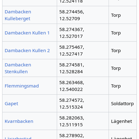
12.524118
Dambacken
58.274456,
Torp
Kulleberget
12.52709
58.274367,
Dambacken Kullen 1
Torp
12.527017
58.275467,
Dambacken Kullen 2
Torp
12.527417
Dambacken
58.274581,
Torp
Stenkullen
12.528284
58.263468,
Flemmingsmad
Torp
12.540022
58.274572,
Gapet
Soldattorp
12.515324
58.282063,
Kvarnbacken
Lägenhet
12.511915
58.278902,
Lärarbostad
Lägenhet