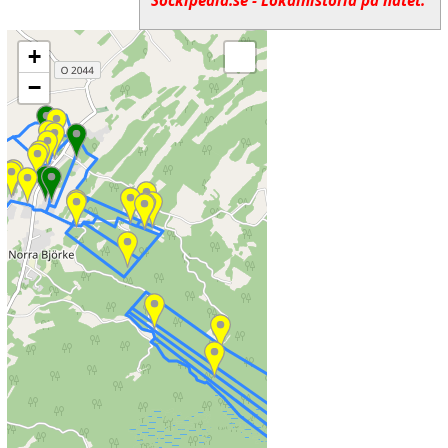
Sockipedia.se - Lokalhistoria på nätet.
+
−