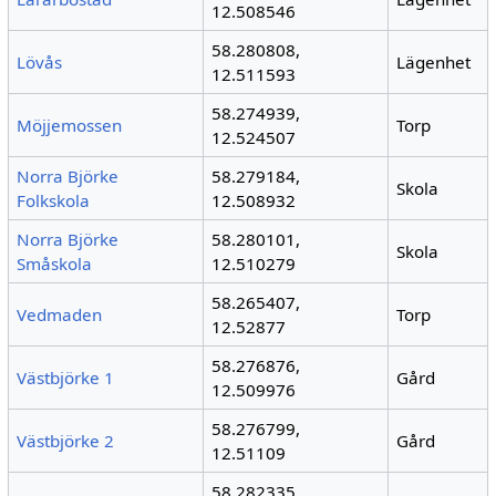
12.508546
58.280808,
Lövås
Lägenhet
12.511593
58.274939,
Möjjemossen
Torp
12.524507
Norra Björke
58.279184,
Skola
Folkskola
12.508932
Norra Björke
58.280101,
Skola
Småskola
12.510279
58.265407,
Vedmaden
Torp
12.52877
58.276876,
Västbjörke 1
Gård
12.509976
58.276799,
Västbjörke 2
Gård
12.51109
58.282335,