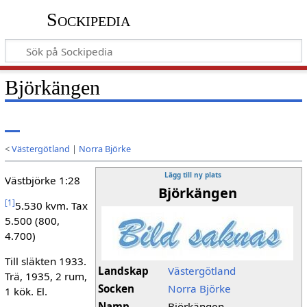
Sockipedia
Björkängen
<
Västergötland
|
Norra Björke
Lägg till ny plats
Västbjörke 1:28
Björkängen
[
1
]
5.530 kvm. Tax
5.500 (800,
4.700)
Till släkten 1933.
Landskap
Västergötland
Trä, 1935, 2 rum,
Socken
Norra Björke
1 kök. El.
Namn
Björkängen