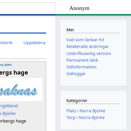
Anonym
Mer
Vad som länkar hit
istorik
Uppdatera
Relaterade ändringar
Utskriftsvänlig version
Permanent länk
 ny plats
Sidinformation
ergs hage
Sidloggar
Kategorier
ergötland
Plats i Norra Björke
a Björke
Torp i Norra Björke
erbergs hage