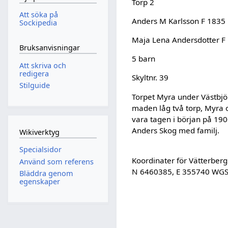
Torp 2
Att söka på
Anders M Karlsson F 1835
Sockipedia
Maja Lena Andersdotter F
Bruksanvisningar
5 barn
Att skriva och
redigera
Skyltnr. 39
Stilguide
Torpet Myra under Västbj
maden låg två torp, Myra 
vara tagen i början på 19
Anders Skog med familj.
Wikiverktyg
Specialsidor
Koordinater för Vätterbe
Använd som referens
N 6460385, E 355740 WGS
Bläddra genom
egenskaper