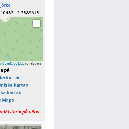
jörke
610485,12.5389618
 ©
OpenStreetMap
contributors
sa på
ka kartan
miska kartan
ska kartan
e Maps
kalhistoria på nätet.