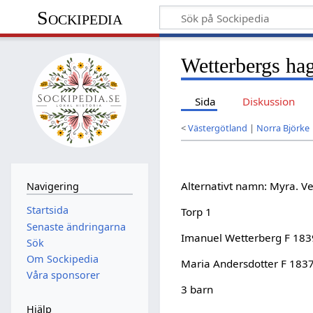
Sockipedia
Wetterbergs ha
Sida
Diskussion
<
Västergötland
|
Norra Björke
Alternativt namn: Myra. 
Navigering
Startsida
Torp 1
Senaste ändringarna
Imanuel Wetterberg F 183
Sök
Om Sockipedia
Maria Andersdotter F 183
Våra sponsorer
3 barn
Hjälp