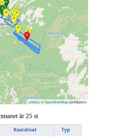
Leaflet
| ©
OpenStreetMap
contributors
mmanet är 25 st
Koordinat
Typ