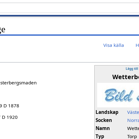
ge
Visa källa
H
Lägg till
Wetterb
Vesterbergsmaden
9 D 1878
Landskap
Väst
7 D 1920
Socken
Norr
Namn
Wett
Typ
Torp