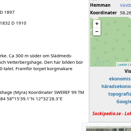
Hemman
Västb
 D 1897
Koordinater
58.2
 1832 D 1910
+
−
örke. Ca 300 m söder om Slädmeds-
och Vetterbergshage. Den här bilden bör
Leaflet
|
00-talet. Framför torpet korgmakare
Vi
ekonomis
häradsekono
rgshage (Myra) Koordinater SWEREF 99 TM
topografi
84 58°15'39.1"N 12°32'28.3"E
Googl
Sockipedia.se - Lo