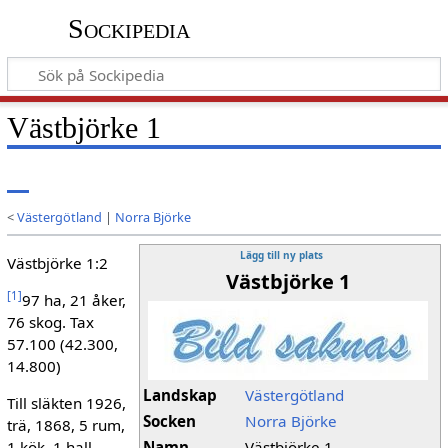
Sockipedia
Västbjörke 1
<
Västergötland
|
Norra Björke
Lägg till ny plats
Västbjörke 1:2
Västbjörke 1
[
1
]
97 ha, 21 åker,
76 skog. Tax
57.100 (42.300,
14.800)
Landskap
Västergötland
Till släkten 1926,
Socken
Norra Björke
trä, 1868, 5 rum,
1 kök, 1 hall.
Namn
Västbjörke 1