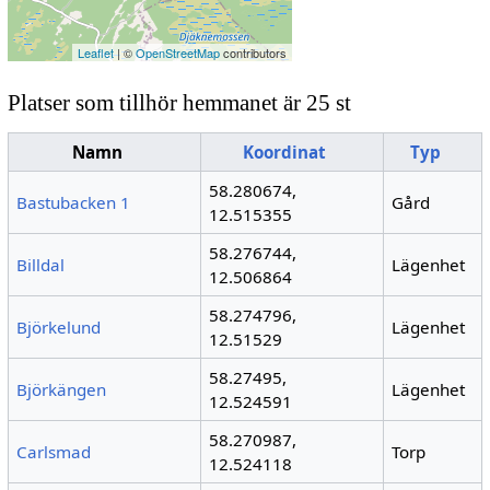
Leaflet
| ©
OpenStreetMap
contributors
Platser som tillhör hemmanet är 25 st
Namn
Koordinat
Typ
58.280674,
Bastubacken 1
Gård
12.515355
58.276744,
Billdal
Lägenhet
12.506864
58.274796,
Björkelund
Lägenhet
12.51529
58.27495,
Björkängen
Lägenhet
12.524591
58.270987,
Carlsmad
Torp
12.524118