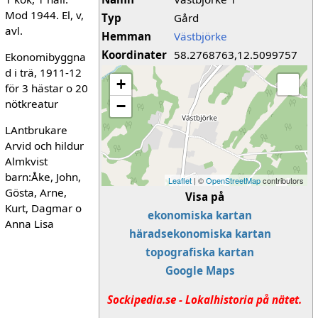
Mod 1944. El, v,
Typ
Gård
avl.
Hemman
Västbjörke
Koordinater
58.2768763,12.5099757
Ekonomibyggna
d i trä, 1911-12
+
för 3 hästar o 20
nötkreatur
−
LAntbrukare
Arvid och hildur
Almkvist
barn:Åke, John,
Leaflet
| ©
OpenStreetMap
contributors
Gösta, Arne,
Visa på
Kurt, Dagmar o
ekonomiska kartan
Anna Lisa
häradsekonomiska kartan
topografiska kartan
Google Maps
Sockipedia.se - Lokalhistoria på nätet.